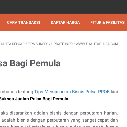
CARA TRANSAKSI
DAFTAR HARGA
FITUR & FASILITAS
HALITA RELOAD
/
TIPS SUKSES
/
UPDATE INFO
/
WWW.THALITAPULSA.COM
sa Bagi Pemula
embahas tentang
Tips Memasarkan Bisnis Pulsa PPOB
kini
Sukses Jualan Pulsa Bagi Pemula
.
aka disarankan adalah bisnis dengan perputaran harian.
an adalah bisnis dengan perputaran yang sangat cepat dan