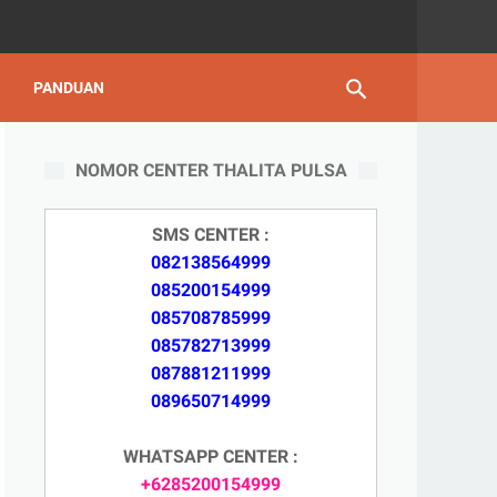
PANDUAN
NOMOR CENTER THALITA PULSA
SMS CENTER :
082138564999
085200154999
085708785999
085782713999
087881211999
089650714999
WHATSAPP CENTER :
+6285200154999