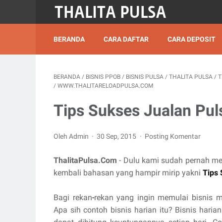
BERANDA
CARA DAFTAR
CARA DEPOSIT
BERANDA
/
BISNIS PPOB
/
BISNIS PULSA
/
THALITA PULSA
/
T
/
WWW.THALITARELOADPULSA.COM
Tips Sukses Jualan Pul
Oleh Admin
30 Sep, 2015
Posting Komentar
ThalitaPulsa.Com
- Dulu kami sudah pernah m
kembali bahasan yang hampir mirip yakni
Tips 
Bagi rekan
-
rekan yang ingin memulai bisnis m
Apa sih contoh bisnis harian itu? Bisnis hari