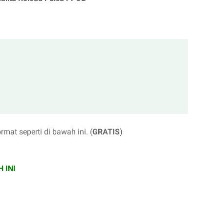
at seperti di bawah ini. (
GRATIS
)
 INI