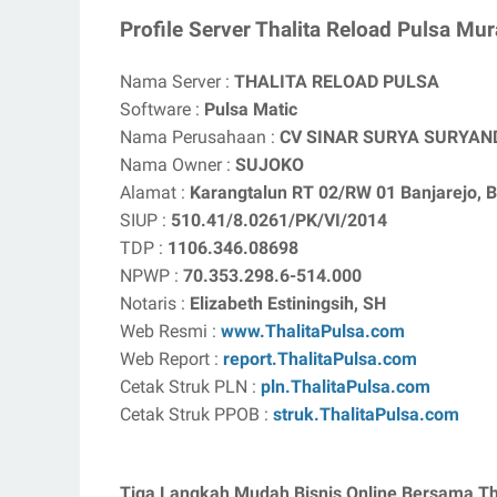
Profile Server Thalita Reload Pulsa Mu
Nama Server :
THALITA RELOAD PULSA
Software :
Pulsa Matic
Nama Perusahaan :
CV SINAR SURYA SURYA
Nama Owner :
SUJOKO
Alamat :
Karangtalun RT 02/RW 01 Banjarejo, B
SIUP :
510.41/8.0261/PK/VI/2014
TDP :
1106.346.08698
NPWP :
70.353.298.6-514.000
Notaris :
Elizabeth Estiningsih, SH
Web Resmi :
www.ThalitaPulsa.com
Web Report :
report.ThalitaPulsa.com
Cetak Struk PLN :
pln.ThalitaPulsa.com
Cetak Struk PPOB :
struk.ThalitaPulsa.com
Tiga Langkah Mudah Bisnis Online Bersama Th