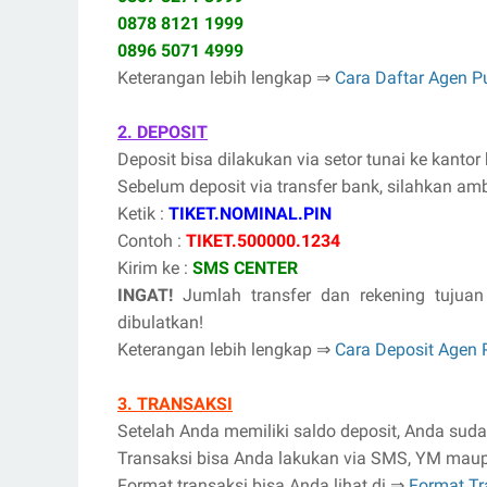
0878 8121 1999
0896 5071 4999
Keterangan lebih lengkap ⇒
Cara Daftar Agen P
2. DEPOSIT
Deposit bisa dilakukan via setor tunai ke kantor
Sebelum deposit via transfer bank, silahkan ambil
Ketik :
TIKET.NOMINAL.PIN
Contoh :
TIKET.500000.1234
Kirim ke :
SMS CENTER
INGAT!
Jumlah transfer dan rekening tujuan
dibulatkan!
Keterangan lebih lengkap ⇒
Cara Deposit Agen
3. TRANSAKSI
Setelah Anda memiliki saldo deposit, Anda suda
Transaksi bisa Anda lakukan via SMS, YM mau
Format transaksi bisa Anda lihat di ⇒
Format Tr