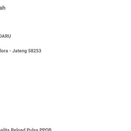
rah
NDARU
lora - Jateng 58253
alita Reload Pulsa PPOB