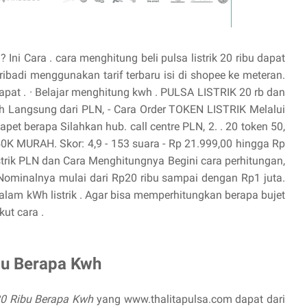
Ini Cara . cara menghitung beli pulsa listrik 20 ribu dapat
ibadi menggunakan tarif terbaru isi di shopee ke meteran.
 dapat . · ‎Belajar menghitung kwh . PULSA LISTRIK 20 rb dan
wh Langsung dari PLN, - Cara Order TOKEN LISTRIK Melalui
et berapa Silahkan hub. call centre PLN, 2. . 20 token 50,
 MURAH. Skor: 4,9 - ‎153 suara - ‎Rp 21.999,00 hingga Rp
strik PLN dan Cara Menghitungnya Begini cara perhitungan,
 . Nominalnya mulai dari Rp20 ribu sampai dengan Rp1 juta.
dalam kWh listrik . Agar bisa memperhitungkan berapa bujet
kut cara .
bu Berapa Kwh
20 Ribu Berapa Kwh
yang www.thalitapulsa.com dapat dari