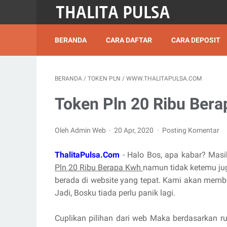
BERANDA
CARA DAFTAR
CARA DEPOSIT
BERANDA
/
TOKEN PLN
/
WWW.THALITAPULSA.COM
Token Pln 20 Ribu Ber
Oleh Admin Web
20 Apr, 2020
Posting Komentar
ThalitaPulsa.Com
- Halo Bos, apa kabar? Mas
Pln 20 Ribu Berapa Kwh
namun tidak ketemu ju
berada di website yang tepat. Kami akan memb
Jadi, Bosku tiada perlu panik lagi.
Cuplikan pilihan dari web Maka berdasarkan ru