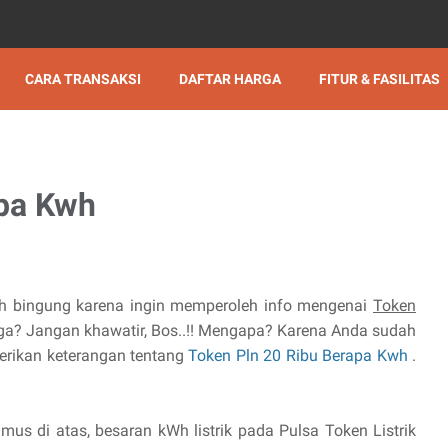
CARA TRANSAKSI
DAFTAR HARGA
FITUR & FASILITAS
apa Kwh
ih bingung karena ingin memperoleh info mengenai
Token
ga? Jangan khawatir, Bos..!! Mengapa? Karena Anda sudah
erikan keterangan tentang
Token Pln 20 Ribu Berapa Kwh
.
mus di atas, besaran kWh listrik pada Pulsa Token Listrik