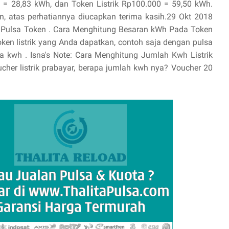
 = 28,83 kWh, dan Token Listrik Rp100.000 = 59,50 kWh.
 atas perhatiannya diucapkan terima kasih.29 Okt 2018
 Pulsa Token . Cara Menghitung Besaran kWh Pada Token
token listrik yang Anda dapatkan, contoh saja dengan pulsa
apa kwh . Isna's Note: Cara Menghitung Jumlah Kwh Listrik
cher listrik prabayar, berapa jumlah kwh nya? Voucher 20