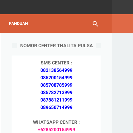
PANDUAN
NOMOR CENTER THALITA PULSA
SMS CENTER :
082138564999
085200154999
085708785999
085782713999
087881211999
089650714999
WHATSAPP CENTER :
+6285200154999