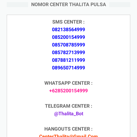
NOMOR CENTER THALITA PULSA
SMS CENTER :
082138564999
085200154999
085708785999
085782713999
087881211999
089650714999
WHATSAPP CENTER :
+6285200154999
TELEGRAM CENTER :
@Thalita_Bot
HANGOUTS CENTER :
CenterThalita@Gmail.Com