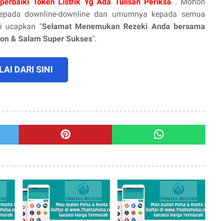
erbaiki Token Listrik Yg Ada Tulisan Periksa
. Mohon
 kepada downline-downline dan umumnya kepada semua
i ucapkan "
Selamat Menemukan Rezeki Anda bersama
tion & Salam Super Sukses
".
AI DARI SINI