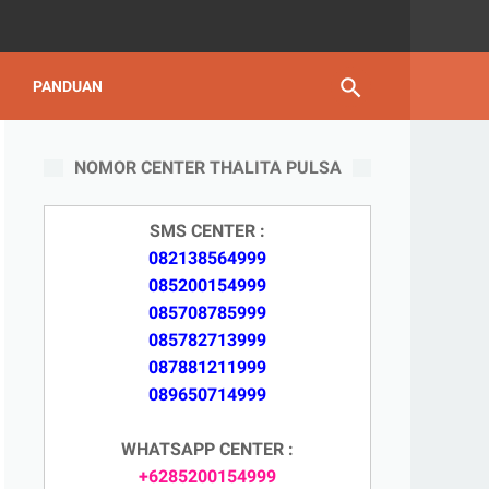
PANDUAN
NOMOR CENTER THALITA PULSA
SMS CENTER :
082138564999
085200154999
085708785999
085782713999
087881211999
089650714999
WHATSAPP CENTER :
+6285200154999