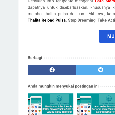
Demikian info terupdate mengenai
Cara Memp
dapatnya untuk disebarluaskan, khususnya
member thalita pulsa dot com. Akhirnya, kam
Thalita Reload Pulsa
. Stop Dreaming, Take Ac
MUL
Berbagi
Anda mungkin menyukai postingan ini