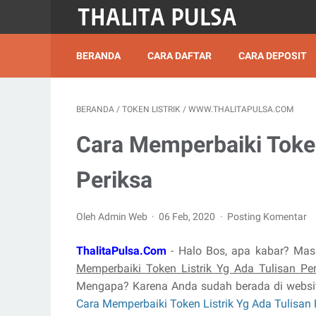
BERANDA
CARA DAFTAR
CARA DEPOSIT
BERANDA
/
TOKEN LISTRIK
/
WWW.THALITAPULSA.COM
Cara Memperbaiki Token
Periksa
Oleh Admin Web
06 Feb, 2020
Posting Komentar
ThalitaPulsa.Com
- Halo Bos, apa kabar? Mas
Memperbaiki Token Listrik Yg Ada Tulisan Pe
Mengapa? Karena Anda sudah berada di websit
Cara Memperbaiki Token Listrik Yg Ada Tulisan