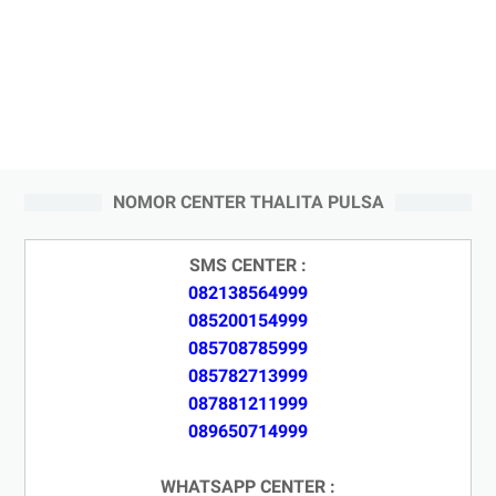
NOMOR CENTER THALITA PULSA
SMS CENTER :
082138564999
085200154999
085708785999
085782713999
087881211999
089650714999
WHATSAPP CENTER :