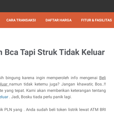
CARA TRANSAKSI
DAFTAR HARGA
FITUR & FASILITAS
tm Bca Tapi Struk Tidak Keluar
ih bingung karena ingin memperoleh info mengenai
Beli
eluar
namun tidak ketemu juga? Jangan khawatir, Bos..!!
e yang tepat. Kami akan memberikan keterangan tentang
Keluar
. Jadi, Bosku tiada perlu panik lagi.
ik PLN yang . Anda sudah beli token listrik lewat ATM BRI