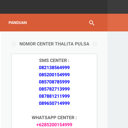
PANDUAN
NOMOR CENTER THALITA PULSA
SMS CENTER :
082138564999
085200154999
085708785999
085782713999
087881211999
089650714999
WHATSAPP CENTER :
+6285200154999