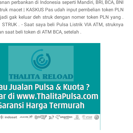
yanan perbankan di Indonesia seperti Mandiri, BRI, BCA, BNI
 struk macet | KASKUS Pas udah input pembelian token PLN
t, jadi gak keluar deh struk dengan nomer token PLN yang .
UK . - Saat saya beli Pulsa Listrik VIA ATM, struknya
n saat beli token di ATM BCA, setelah .