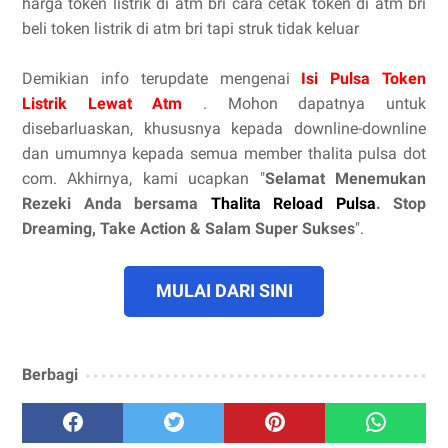
harga token listrik di atm bri cara cetak token di atm bri
beli token listrik di atm bri tapi struk tidak keluar
Demikian info terupdate mengenai
Isi Pulsa Token
Listrik Lewat Atm
. Mohon dapatnya untuk
disebarluaskan, khususnya kepada downline-downline
dan umumnya kepada semua member thalita pulsa dot
com. Akhirnya, kami ucapkan "
Selamat Menemukan
Rezeki Anda bersama
Thalita Reload Pulsa
. Stop
Dreaming, Take Action & Salam Super Sukses
".
MULAI DARI SINI
Berbagi