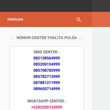
PANDUAN
NOMOR CENTER THALITA PULSA
SMS CENTER :
082138564999
085200154999
085708785999
085782713999
087881211999
089650714999
WHATSAPP CENTER :
+6285200154999