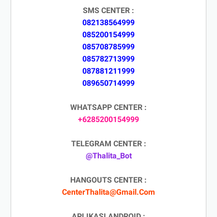
SMS CENTER :
082138564999
085200154999
085708785999
085782713999
087881211999
089650714999
WHATSAPP CENTER :
+6285200154999
TELEGRAM CENTER :
@Thalita_Bot
HANGOUTS CENTER :
CenterThalita@Gmail.Com
APLIKASI ANDROID :