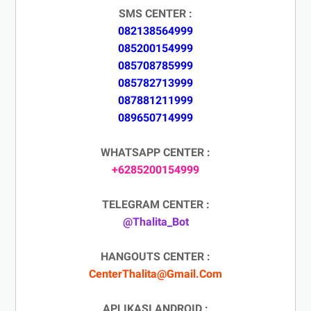
SMS CENTER :
082138564999
085200154999
085708785999
085782713999
087881211999
089650714999
WHATSAPP CENTER :
+6285200154999
TELEGRAM CENTER :
@Thalita_Bot
HANGOUTS CENTER :
CenterThalita@Gmail.Com
APLIKASI ANDROID :