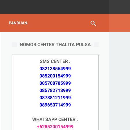
PANDUAN
NOMOR CENTER THALITA PULSA
SMS CENTER :
082138564999
085200154999
085708785999
085782713999
087881211999
089650714999
WHATSAPP CENTER :
+6285200154999