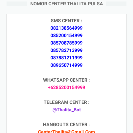
NOMOR CENTER THALITA PULSA
SMS CENTER :
082138564999
085200154999
085708785999
085782713999
087881211999
089650714999
WHATSAPP CENTER :
+6285200154999
TELEGRAM CENTER :
@Thalita_Bot
HANGOUTS CENTER :
CenterThalita@Gmail.Com