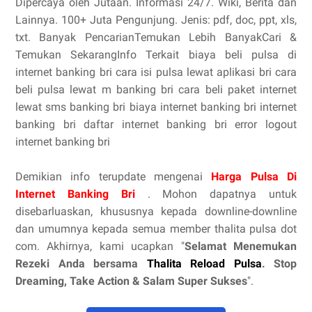
Dipercaya oleh Jutaan. Informasi 24/7. Wiki, Berita dan
Lainnya. 100+ Juta Pengunjung. Jenis: pdf, doc, ppt, xls,
txt. Banyak PencarianTemukan Lebih BanyakCari &
Temukan SekarangInfo Terkait biaya beli pulsa di
internet banking bri cara isi pulsa lewat aplikasi bri cara
beli pulsa lewat m banking bri cara beli paket internet
lewat sms banking bri biaya internet banking bri internet
banking bri daftar internet banking bri error logout
internet banking bri
Demikian info terupdate mengenai
Harga Pulsa Di
Internet Banking Bri
. Mohon dapatnya untuk
disebarluaskan, khususnya kepada downline-downline
dan umumnya kepada semua member thalita pulsa dot
com. Akhirnya, kami ucapkan "
Selamat Menemukan
Rezeki Anda bersama
Thalita Reload Pulsa
. Stop
Dreaming, Take Action & Salam Super Sukses
".