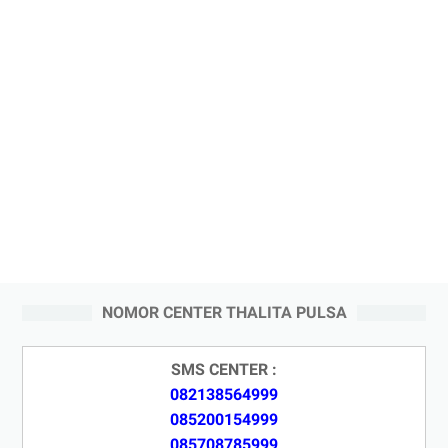
NOMOR CENTER THALITA PULSA
SMS CENTER :
082138564999
085200154999
085708785999