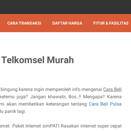
CARA TRANSAKSI
DAFTAR HARGA
FITUR & FASILITAS
et Telkomsel Murah
h bingung karena ingin memperoleh info mengenai
Cara Beli
ketemu juga? Jangan khawatir, Bos..!! Mengapa? Karena
ami akan memberikan keterangan tentang
Cara Beli Pulsa
lu panik lagi.
ernet. Paket Internet simPATI Rasakan internet super cepat