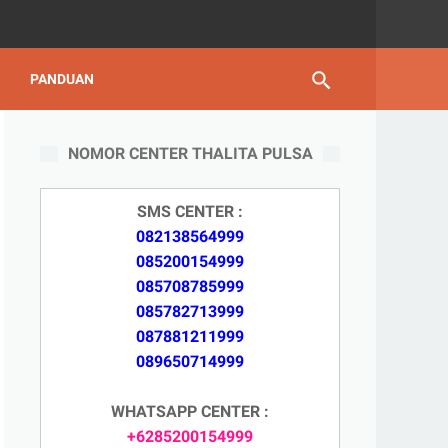
PANDUAN
NOMOR CENTER THALITA PULSA
SMS CENTER :
082138564999
085200154999
085708785999
085782713999
087881211999
089650714999
WHATSAPP CENTER :
+6285200154999