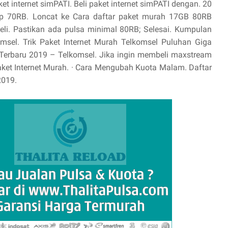
t internet simPATI. Beli paket internet simPATI dengan. 20
Rp 70RB. Loncat ke Cara daftar paket murah 17GB 80RB
eli. Pastikan ada pulsa minimal 80RB; Selesai. ‎Kumpulan
msel. Trik Paket Internet Murah Telkomsel Puluhan Giga
 Terbaru 2019 – Telkomsel. Jika ingin membeli maxstream
aket Internet Murah. · ‎Cara Mengubah Kuota Malam. Daftar
2019.