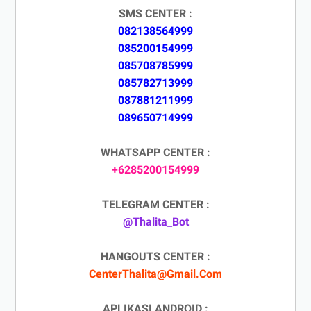
SMS CENTER :
082138564999
085200154999
085708785999
085782713999
087881211999
089650714999
WHATSAPP CENTER :
+6285200154999
TELEGRAM CENTER :
@Thalita_Bot
HANGOUTS CENTER :
CenterThalita@Gmail.Com
APLIKASI ANDROID :