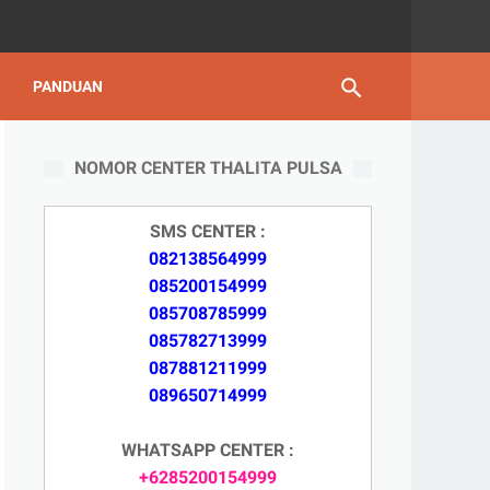
PANDUAN
NOMOR CENTER THALITA PULSA
SMS CENTER :
082138564999
085200154999
085708785999
085782713999
087881211999
089650714999
WHATSAPP CENTER :
+6285200154999