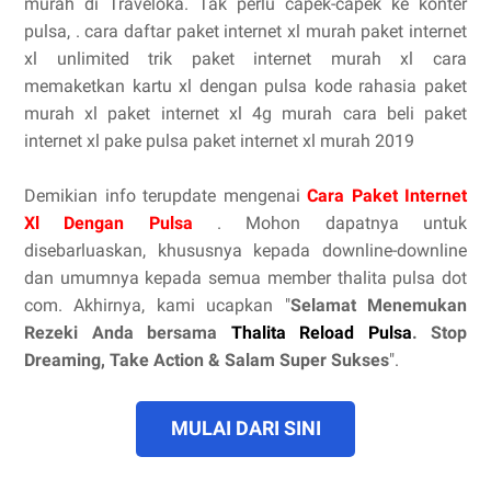
murah di Traveloka. Tak perlu capek-capek ke konter
pulsa, . cara daftar paket internet xl murah paket internet
xl unlimited trik paket internet murah xl cara
memaketkan kartu xl dengan pulsa kode rahasia paket
murah xl paket internet xl 4g murah cara beli paket
internet xl pake pulsa paket internet xl murah 2019
Demikian info terupdate mengenai
Cara Paket Internet
Xl Dengan Pulsa
. Mohon dapatnya untuk
disebarluaskan, khususnya kepada downline-downline
dan umumnya kepada semua member thalita pulsa dot
com. Akhirnya, kami ucapkan "
Selamat Menemukan
Rezeki Anda bersama
Thalita Reload Pulsa
. Stop
Dreaming, Take Action & Salam Super Sukses
".
MULAI DARI SINI