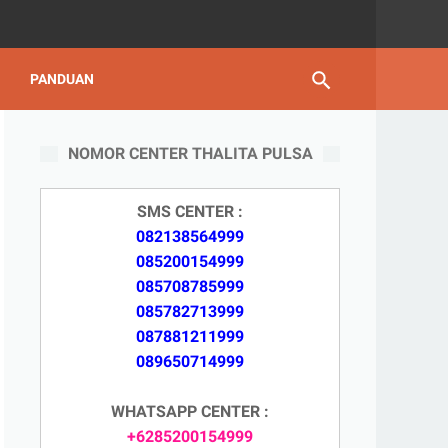
PANDUAN
NOMOR CENTER THALITA PULSA
SMS CENTER :
082138564999
085200154999
085708785999
085782713999
087881211999
089650714999
WHATSAPP CENTER :
+6285200154999