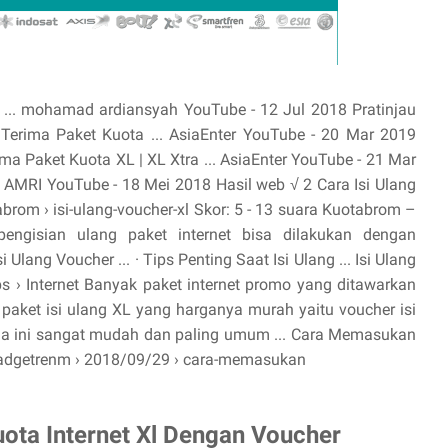
 ... mohamad ardiansyah YouTube - 12 Jul 2018 Pratinjau
| Terima Paket Kuota ... AsiaEnter YouTube - 20 Mar 2019
ima Paket Kuota XL | XL Xtra ... AsiaEnter YouTube - 21 Mar
 AMRI YouTube - 18 Mei 2018 Hasil web √ 2 Cara Isi Ulang
rom › isi-ulang-voucher-xl Skor: 5 - ‎13 suara Kuotabrom –
gisian ulang paket internet bisa dilakukan dengan
Ulang Voucher ... · ‎Tips Penting Saat Isi Ulang ... Isi Ulang
s › Internet Banyak paket internet promo yang ditawarkan
atu paket isi ulang XL yang harganya murah yaitu voucher isi
tama ini sangat mudah dan paling umum ... Cara Memasukan
gadgetrenm › 2018/09/29 › cara-memasukan
uota Internet Xl Dengan Voucher