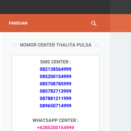
PANDUAN
NOMOR CENTER THALITA PULSA
SMS CENTER :
082138564999
085200154999
085708785999
085782713999
087881211999
089650714999
WHATSAPP CENTER :
+6285200154999