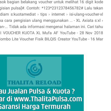
ok bagian belakang voucher untuk melihat 16 digit kode
engisian pulsa]#. Contoh: *123*2312378456782# Lalu tekan
iam s:kuotamediat › tips › internet › isi-ulang-voucher-xl
 cara pengisian ulang menggunakan ... - XL Axiata s:xl ›
ian-... Tidak ada informasi mengenai halaman ini. Cari tahu
ISI VOUCHER KUOTA XL Mufa AF YouTube - 28 Nov 2018
 Combo Lite Voucher Fisik BILQIS Creator YouTube - 16 Mar