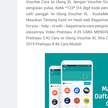
Voucher Cara Isi Ulang XL dengan Voucher Gos
pengisian pulsa. Ketik *123* [16 digit kode p
call/ panggil. Isi Ulang Voucher XL - KuotaMed
Masukan Tentang hasil ini Hasil web Bagaimana
for-you › help › xl-wiki › bagaimana-cara-pengis
alasannya Video Pratinjau 4:35 CARA MENG
Pratinjau 5:42 Cara isi Ulang Voucher XL Xtra
2019 Pratinjau 8:46 Cara Mudah