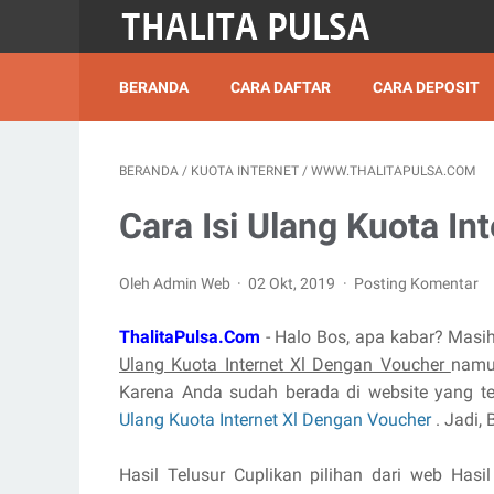
BERANDA
CARA DAFTAR
CARA DEPOSIT
BERANDA
/
KUOTA INTERNET
/
WWW.THALITAPULSA.COM
Cara Isi Ulang Kuota In
Oleh Admin Web
02 Okt, 2019
Posting Komentar
ThalitaPulsa.Com
- Halo Bos, apa kabar? Masi
Ulang Kuota Internet Xl Dengan Voucher
namu
Karena Anda sudah berada di website yang t
Ulang Kuota Internet Xl Dengan Voucher
. Jadi,
Hasil Telusur Cuplikan pilihan dari web Hasi