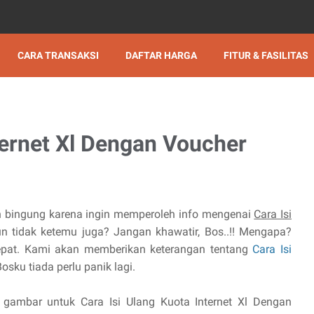
CARA TRANSAKSI
DAFTAR HARGA
FITUR & FASILITAS
ternet Xl Dengan Voucher
h bingung karena ingin memperoleh info mengenai
Cara Isi
n tidak ketemu juga? Jangan khawatir, Bos..!! Mengapa?
epat. Kami akan memberikan keterangan tentang
Cara Isi
 Bosku tiada perlu panik lagi.
l gambar untuk Cara Isi Ulang Kuota Internet Xl Dengan