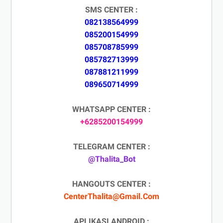
SMS CENTER :
082138564999
085200154999
085708785999
085782713999
087881211999
089650714999
WHATSAPP CENTER :
+6285200154999
TELEGRAM CENTER :
@Thalita_Bot
HANGOUTS CENTER :
CenterThalita@Gmail.Com
APLIKASI ANDROID :