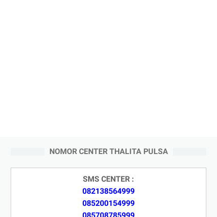
NOMOR CENTER THALITA PULSA
SMS CENTER :
082138564999
085200154999
085708785999