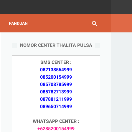
PANDUAN
NOMOR CENTER THALITA PULSA
SMS CENTER :
082138564999
085200154999
085708785999
085782713999
087881211999
089650714999
WHATSAPP CENTER :
+6285200154999