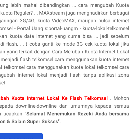
ung lebih mahal dibandingkan ... cara mengubah Kuota
kuota Reguler? ... MAXstream juga menghadirkan berbagai
 di jaringan 3G/4G, kuota VideoMAX, maupun pulsa internet
msel - Portal Uang s:portal-uangm › kuota-lokal-telkomsel
an kuota data internet yang cuma bisa ... jadi sebelum
 flash, ... ( coba ganti ke mode 3G cek kuota lokal jika
ran yang terkait dengan Cara Merubah Kuota Internet Lokal
 menjadi flash telkomsel cara menggunakan kuota internet
al telkomsel cara menggunakan kuota lokal telkomsel cara
gubah internet lokal menjadi flash tanpa aplikasi zona
sel
bah Kuota Internet Lokal Ke Flash Telkomsel
. Mohon
 kepada downline-downline dan umumnya kepada semua
i ucapkan "
Selamat Menemukan Rezeki Anda bersama
tion & Salam Super Sukses
".