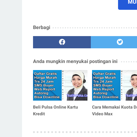
MUL
Berbagi
Anda mungkin menyukai postingan ini
Beli Pulsa Online Kartu
Cara Memakai Kuota D
Kredit
Video Max