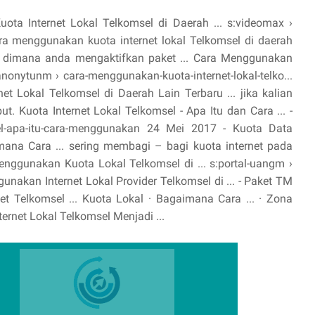
ta Internet Lokal Telkomsel di Daerah ... s:videomax ›
Cara menggunakan kuota internet lokal Telkomsel di daerah
erah dimana anda mengaktifkan paket ... Cara Menggunakan
anonytunm › cara-menggunakan-kuota-internet-lokal-telko...
t Lokal Telkomsel di Daerah Lain Terbaru ... jika kalian
t. Kuota Internet Lokal Telkomsel - Apa Itu dan Cara ... -
sel-apa-itu-cara-menggunakan 24 Mei 2017 - Kuota Data
mana Cara ... sering membagi – bagi kuota internet pada
nggunakan Kuota Lokal Telkomsel di ... s:portal-uangm ›
nakan Internet Lokal Provider Telkomsel di ... - Paket TM
et Telkomsel ... ‎Kuota Lokal · ‎Bagaimana Cara ... · ‎Zona
ternet Lokal Telkomsel Menjadi ...