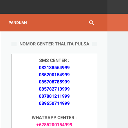
PANDUAN
NOMOR CENTER THALITA PULSA
SMS CENTER :
082138564999
085200154999
085708785999
085782713999
087881211999
089650714999
WHATSAPP CENTER :
+6285200154999