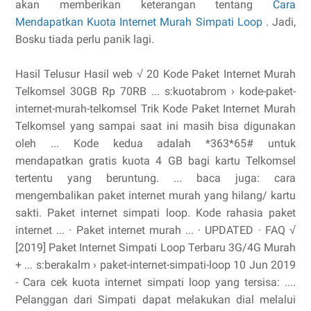
akan memberikan keterangan tentang
Cara
Mendapatkan Kuota Internet Murah Simpati Loop
. Jadi,
Bosku tiada perlu panik lagi.
Hasil Telusur Hasil web √ 20 Kode Paket Internet Murah
Telkomsel 30GB Rp 70RB ... s:kuotabrom › kode-paket-
internet-murah-telkomsel Trik Kode Paket Internet Murah
Telkomsel yang sampai saat ini masih bisa digunakan
oleh ... Kode kedua adalah *363*65# untuk
mendapatkan gratis kuota 4 GB bagi kartu Telkomsel
tertentu yang beruntung. ... baca juga: cara
mengembalikan paket internet murah yang hilang/ kartu
sakti. Paket internet simpati loop. ‎Kode rahasia paket
internet ... · ‎Paket internet murah ... · ‎UPDATED · ‎FAQ √
[2019] Paket Internet Simpati Loop Terbaru 3G/4G Murah
+ ... s:berakalm › paket-internet-simpati-loop 10 Jun 2019
- Cara cek kuota internet simpati loop yang tersisa: ....
Pelanggan dari Simpati dapat melakukan dial melalui