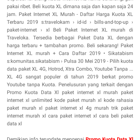
pakai ribet. Beli kuota XL dimana saja dan kapan saja 24
jam. Paket Internet XL Murah - Daftar Harga Kuota XL
Terbaru 2019 s:travelokam › id-id › bills-and-top-up ›
paket-internet › xl Beli Paket Internet XL murah di
Traveloka. Tersedia berbagai Paket Data XL dengan
harga terbaru + tambahan promo. Beli sekarang! Paket
Internet XL murah + Cara Daftar 2019 • Sikatabism
s:komunitas.sikatabism › Pulsa 30 Mei 2019 - Pilih kuota
data paket XL 4G, Hotrod, Xtra Combo, Youtube Tanpa ...
XL 4G sangat populer di tahun 2019 berkat promo
Youtube tanpa Kuota. Penelusuran yang terkait dengan
Promo Kuota Data Xl paket internet xl murah paket
internet xl unlimited kode paket murah xl kode rahasia
paket murah xl paket internet xl 4g murah trik paket
internet murah xl cara paket internet xl cara beli paket
data xl
Demikian info terupdate mengenai
Promo Kuota Data Xl