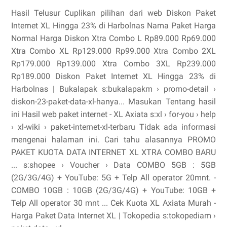
Hasil Telusur Cuplikan pilihan dari web Diskon Paket
Internet XL Hingga 23% di Harbolnas Nama Paket Harga
Normal Harga Diskon Xtra Combo L Rp89.000 Rp69.000
Xtra Combo XL Rp129.000 Rp99.000 Xtra Combo 2XL
Rp179.000 Rp139.000 Xtra Combo 3XL Rp239.000
Rp189.000 Diskon Paket Internet XL Hingga 23% di
Harbolnas | Bukalapak s:bukalapakm › promo-detail ›
diskon-23-paket-data-xl-hanya... Masukan Tentang hasil
ini Hasil web paket internet - XL Axiata s:xl › for-you › help
› xl-wiki › paket-internet-xl-terbaru Tidak ada informasi
mengenai halaman ini. Cari tahu alasannya PROMO
PAKET KUOTA DATA INTERNET XL XTRA COMBO BARU
... s:shopee › Voucher › Data COMBO 5GB : 5GB
(2G/3G/4G) + YouTube: 5G + Telp All operator 20mnt. -
COMBO 10GB : 10GB (2G/3G/4G) + YouTube: 10GB +
Telp All operator 30 mnt ... Cek Kuota XL Axiata Murah -
Harga Paket Data Internet XL | Tokopedia s:tokopediam ›