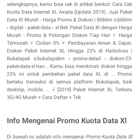
selengkapnya, kamu bisa cek di artikel berikut: Cara Cek
Kuota Data Internet XL Axiata (Update 2019). Jual Paket
Data Xl Murah - Harga Promo & Diskon | Bliblim s:bliblim
› digital › paket-data › xl Beli Paket Data Xl dengan Harga
Murah - Promo & Potongan Diskon Tiap Hari ⚡ Harga
Termurah ⚡ Cicilan 0% ⚡ Pembayaran Aman & Cepat.
Diskon Paket Internet XL Hingga 23% di Harbolnas |
Bukalapak s:bukalapakm › promo-detail › diskon-23-
paket-data-xl-han... Kamu bisa menikmati diskon hingga
23% ini untuk pembelian paket data XL di ... Promo
berlaku transaksi di semua platform Bukalapak, baik
desktop, mobile, ... √ [2019] Paket Internet XL Terbaru
3G/4G Murah + Cara Daftar + Trik
Info Mengenai Promo Kuota Data Xl
Di bawah ini adalah info mengenai
Promo Kuota Data Xl