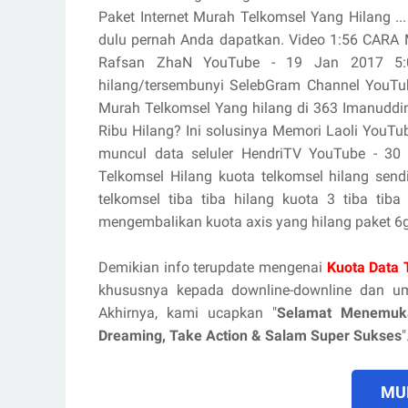
Paket Internet Murah Telkomsel Yang Hilang .
dulu pernah Anda dapatkan. Video 1:56 CA
Rafsan ZhaN YouTube - 19 Jan 2017 5:0
hilang/tersembunyi SelebGram Channel YouTu
Murah Telkomsel Yang hilang di 363 Imanuddi
Ribu Hilang? Ini solusinya Memori Laoli YouTu
muncul data seluler HendriTV YouTube - 30
Telkomsel Hilang kuota telkomsel hilang send
telkomsel tiba tiba hilang kuota 3 tiba tib
mengembalikan kuota axis yang hilang paket 6gb
Demikian info terupdate mengenai
Kuota Data 
khususnya kepada downline-downline dan u
Akhirnya, kami ucapkan "
Selamat Menemuk
Dreaming, Take Action & Salam Super Sukses
"
MUL