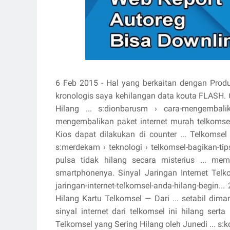
6 Feb 2015 - Hal yang berkaitan dengan Produ
kronologis saya kehilangan data kouta FLASH.
Hilang ... s:dionbarusm › cara-mengembalik
mengembalikan paket internet murah telkomsel
Kios dapat dilakukan di counter ... Telkomsel 
s:merdekam › teknologi › telkomsel-bagikan-tip
pulsa tidak hilang secara misterius ... mem
smartphonenya. Sinyal Jaringan Internet Tel
jaringan-internet-telkomsel-anda-hilang-begin.
Hilang Kartu Telkomsel — Dari ... setabil dima
sinyal internet dari telkomsel ini hilang sert
Telkomsel yang Sering Hilang oleh Junedi ... s: