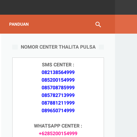
PANDUAN
NOMOR CENTER THALITA PULSA
SMS CENTER :
082138564999
085200154999
085708785999
085782713999
087881211999
089650714999
WHATSAPP CENTER :
+6285200154999