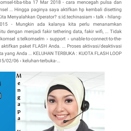
elkomsel-tiba-tiba 17 Mar 2018 - cara mencegah pulsa dan
sel ... Hingga paginya saya aktifkan hp kembali disetting
Kita Menyalahkan Operator? s:id.techinasiam › talk › hilang-
ep 2015 - Mungkin ada kalanya kita perlu menanamkan
u dengan menjadi fakir tethering data, fakir wifi, ... Tidak
komsel s:telkomselm › support › unable-to-connect-to-the-
 aktifkan paket FLASH Anda. ... Proses aktivasi/deaktivasi
 data yang Anda ... KELUHAN TERBUKA : KUOTA FLASH LOOP
/02/06 › keluhan-terbuka-...