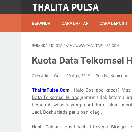
BERANDA
CARA DAFTAR
CARA DEPOSIT
BERANDA
/
KUOTA DATA
/
WWW.THALITAPULSA.COM
Kuota Data Telkomsel H
Oleh Admin Web
29 Agu, 2019
Posting Komentar
ThalitaPulsa.Com
- Halo Bos, apa kabar? Mas
Data Telkomsel Hilang
namun tidak ketemu jug
berada di website yang tepat. Kami akan mem
Jadi, Bosku tiada perlu panik lagi.
Hasil Telusur Hasil web Lifestyle Blogger