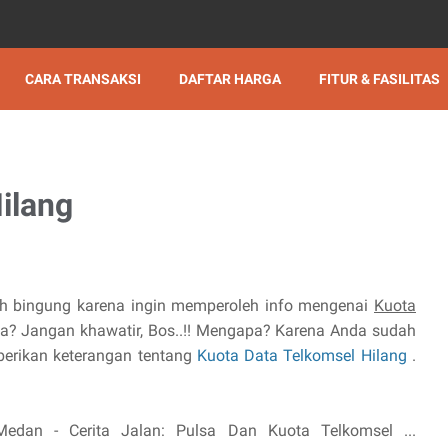
CARA TRANSAKSI
DAFTAR HARGA
FITUR & FASILITAS
ilang
ih bingung karena ingin memperoleh info mengenai
Kuota
a? Jangan khawatir, Bos..!! Mengapa? Karena Anda sudah
berikan keterangan tentang
Kuota Data Telkomsel Hilang
.
 Medan - Cerita Jalan: Pulsa Dan Kuota Telkomsel ...