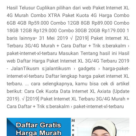
Hasil Telusur Cuplikan pilihan dari web Paket Internet XL
4G Murah Combo XTRA Paket Kuota 4G Harga Combo
6GB 4GB Rp59.000 Combo 12GB 8GB Rp89.000 Combo
18GB 12GB Rp129.000 Combo 30GB 20GB Rp179.000 1
baris lainnya• 31 Mei 2019 √ [2019] Paket Internet XL
Terbaru 3G/4G Murah + Cara Daftar + Trik s:berakalm ›
paket-internet-xl-terbaru Masukan Tentang hasil ini Hasil
web Daftar Harga Paket Internet XL 3G/4G Terbaru 2019
- JalanTikusm s:jalantikusm › gadgets › harga-paket-
internet-xl-terbaru Daftar lengkap harga paket internet XL
terbaru. ... cara selengkapnya, kamu bisa cek di artikel
berikut: Cara Cek Kuota Data Internet XL Axiata (Update
2019). √ [2019] Paket Internet XL Terbaru 3G/4G Murah +
Cara Daftar + Trik s:berakalm › paket-internet-xl-terbaru