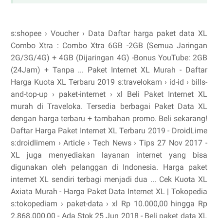
s:shopee › Voucher › Data Daftar harga paket data XL
Combo Xtra : Combo Xtra 6GB -2GB (Semua Jaringan
2G/3G/4G) + 4GB (Dijaringan 4G) -Bonus YouTube: 2GB
(24Jam) + Tanpa ... Paket Internet XL Murah - Daftar
Harga Kuota XL Terbaru 2019 s:travelokam › id-id › bills-
and-top-up › paket-internet › xl Beli Paket Internet XL
murah di Traveloka. Tersedia berbagai Paket Data XL
dengan harga terbaru + tambahan promo. Beli sekarang!
Daftar Harga Paket Internet XL Terbaru 2019 - DroidLime
s:droidlimem › Article › Tech News › Tips 27 Nov 2017 -
XL juga menyediakan layanan internet yang bisa
digunakan oleh pelanggan di Indonesia. Harga paket
internet XL sendiri terbagi menjadi dua ... Cek Kuota XL
Axiata Murah - Harga Paket Data Internet XL | Tokopedia
s:tokopediam › paket-data › xl Rp 10.000,00 hingga Rp
2.868.000,00 - ‎Ada Stok 25 Jun 2018 - Beli paket data XL