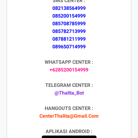
SMS CENTER :
082138564999
085200154999
085708785999
085782713999
087881211999
089650714999
WHATSAPP CENTER :
+6285200154999
TELEGRAM CENTER :
@Thalita_Bot
HANGOUTS CENTER :
CenterThalita@Gmail.Com
APLIKASI ANDROID :