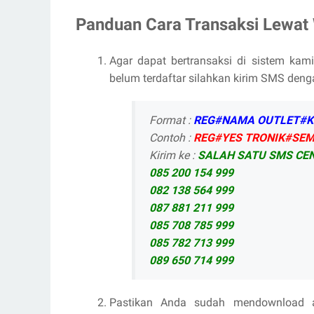
Panduan Cara Transaksi Lewat 
Agar dapat bertransaksi di sistem kami
belum terdaftar silahkan kirim SMS denga
Format :
REG#NAMA OUTLET#K
Contoh :
REG#YES TRONIK
#
SE
Kirim ke :
SALAH SATU SMS CEN
085 200 154 999
082 138 564 999
087 881 211 999
085 708 785 999
085 782 713 999
089 650 714 999
Pastikan Anda sudah mendownload ap