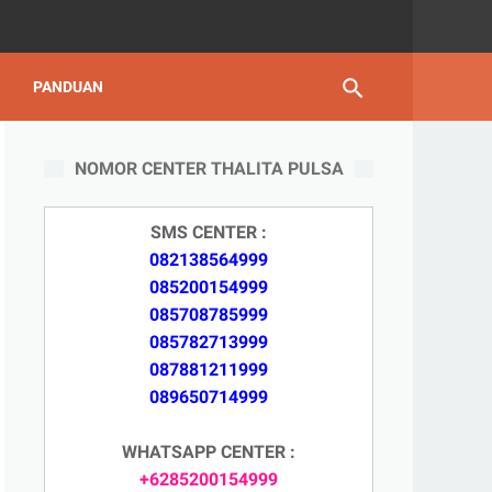
PANDUAN
NOMOR CENTER THALITA PULSA
SMS CENTER :
082138564999
085200154999
085708785999
085782713999
087881211999
089650714999
WHATSAPP CENTER :
+6285200154999