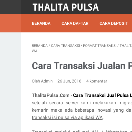
BERANDA
CARA DAFTAR
CARA DEPOSIT
BERANDA
/
CARA TRANSAKSI
/
FORMAT TRANSAKSI
/
THALIT
WA
Cara Transaksi Jualan 
Oleh Admin
26 Jun, 2016
4 komentar
ThalitaPulsa.Com
-
Cara Transaksi Jual Pulsa 
setelah secara server kami melakukan migra
kemarin maka ada beberapa inovasi yang da
transaksi isi pulsa via aplikasi WA
.