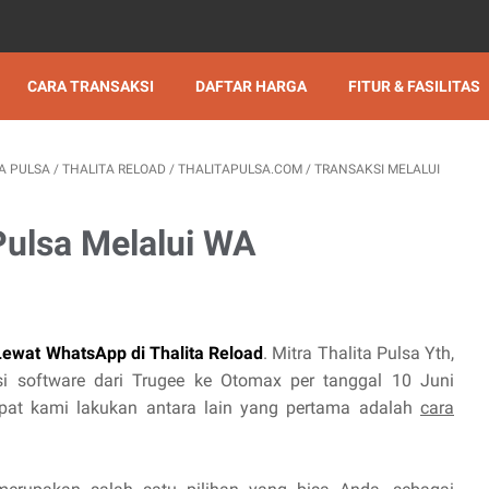
CARA TRANSAKSI
DAFTAR HARGA
FITUR & FASILITAS
A PULSA
/
THALITA RELOAD
/
THALITAPULSA.COM
/
TRANSAKSI MELALUI
Pulsa Melalui WA
Lewat WhatsApp di Thalita Reload
. Mitra Thalita Pulsa Yth,
si software dari Trugee ke Otomax per tanggal 10 Juni
pat kami lakukan antara lain yang pertama adalah
cara