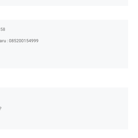
.58
baru : 085200154999
?