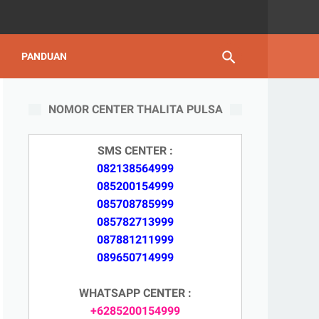
PANDUAN
NOMOR CENTER THALITA PULSA
SMS CENTER :
082138564999
085200154999
085708785999
085782713999
087881211999
089650714999
WHATSAPP CENTER :
+6285200154999