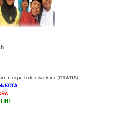
ah
at seperti di bawah ini. (
GRATIS
)
N#KOTA
ORA
INI :