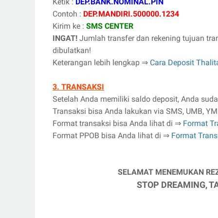
Ketik :
DEP.BANK.NOMINAL.PIN
Contoh :
DEP.MANDIRI.500000.1234
Kirim ke :
SMS CENTER
INGAT!
Jumlah transfer dan rekening tujuan tra
dibulatkan!
Keterangan lebih lengkap ⇒
Cara Deposit Thalit
3. TRANSAKSI
Setelah Anda memiliki saldo deposit, Anda suda
Transaksi bisa Anda lakukan via SMS, UMB, Y
Format transaksi bisa Anda lihat di ⇒
Format Tr
Format PPOB bisa Anda lihat di ⇒
Format Trans
SELAMAT MENEMUKAN REZE
STOP DREAMING, T