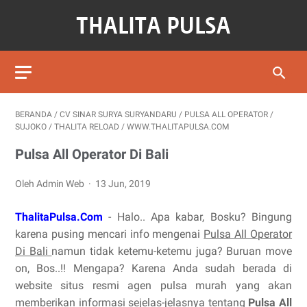
BERANDA
/
CV SINAR SURYA SURYANDARU
/
PULSA ALL OPERATOR
/
SUJOKO
/
THALITA RELOAD
/
WWW.THALITAPULSA.COM
Pulsa All Operator Di Bali
Oleh Admin Web
13 Jun, 2019
ThalitaPulsa.Com
- Halo.. Apa kabar, Bosku? Bingung
karena pusing mencari info mengenai
Pulsa All Operator
Di Bali
namun tidak ketemu-ketemu juga? Buruan move
on, Bos..!! Mengapa? Karena Anda sudah berada di
website situs resmi agen pulsa murah yang akan
memberikan informasi sejelas-jelasnya tentang
Pulsa All