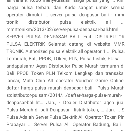
all variant, Kudo menyediakan harga pulsa yang ... Kini
harga pulsa terbaru dari Kudo sangat untuk semua
operator dimulai ... server pulsa denpasar bali - mmr
tronik distributor pulsa elektrik all ...
mmrtronikm/2013/02/server-pulsa-denpasar-bali.html
SERVER PULSA DENPASAR BALI. Edit. DISTRIBUTOR
PULSA ELEKTRIK Selamat datang di website MMR
TRONIK. Authorized pulsa elektrik all operator 1 ... Pulsa,
Termurah, Bali, PPOB, TOken, PLN, Pulsa Listrik, PUlsa ...
andapulsam/ Agen Distributor Pulsa Murah termurah di
Bali PPOB Token PLN Telkom Lengkap dan transaksi
lancar, Multi Chip All operator Voucher Game Online.
daftar harga pulsa murah denpasar bali | Pulsa Murah
s:distributor-pulsam/2014/.../daftar-harga-pulsa-murah-
denpasar-bali.ht... Jan., - Dealer Distributor agen jual
Pulsa Murah di bali Denpasar - listrik token, ... Jan. ... S
Pulsa Adalah Server Pulsa Elektrik All Operator Token Pln
Prabayar ... Server Pulsa All Operator Badung, Bali |