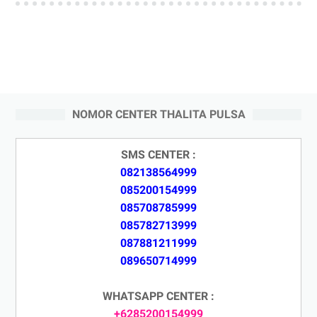
NOMOR CENTER THALITA PULSA
SMS CENTER :
082138564999
085200154999
085708785999
085782713999
087881211999
089650714999
WHATSAPP CENTER :
+6285200154999