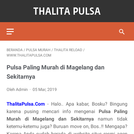
BERANDA
/
PULSA MURAH
/
THALITA RELOAD
/
WWW.THALITAPULSA.COM
Pulsa Paling Murah di Magelang dan
Sekitarnya
Oleh Admin
05 Mar, 2019
ThalitaPulsa.Com
- Halo.. Apa kabar, Bosku? Bingung
karena pusing mencari info mengenai
Pulsa Paling
Murah di Magelang dan Sekitarnya
namun tidak
ketemu-ketemu juga? Buruan move on, Bos..!! Mengapa?
Karena Anda sudah berada di website situs resmi agen