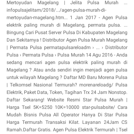
Mertoyudan Magelang | Jelita Pulsa Murah ...
infopulsajelitam/2018/.../agen-pulsa-murah-di-
mertoyudan-magelang.htm... 1 Jan 2017 - Agen Pulsa
elektrik paling murah di Magelang, permata pulsa. ...
Bingung Cari Pusat Server Pulsa Di Kabupaten Magelang
Dan Sekitarnya ! Distributor Agen Pulsa Murah Magelang
| Permata Pulsa permatapulsareloadm › ... › Distributor
Pulsa › Permata Pulsa › Pulsa Murah 14 Agu 2016 - Anda
sedang mencari agen pulsa elektrik paling murah di
Magelang ? Atau anda sendiri ingin menjadi agen pulsa
untuk wilayah Magelang ? Daftar MD Baru Morena Pulsa
| Telkomsel Nasional Termurah?‎ morenareloadg/‎ Pulsa
Elektrik, Paket Data, Token, Tagihan Trx 24 Jam Nonstop.
Daftar Sekarang! Website Resmi Star Pulsa Murah |
Harga Tsel 5K=5250 10K=10000‎ star-pulsabsite/‎ Cara
Mudah Bisnis Pulsa All Operator Hanya Di Star Pulsa
Harga Termurah Transaksi Kilat. Layanan 24Jam CS
Ramah.Daftar Gratis. Agen Pulsa Elektrik Termurah | Tsel