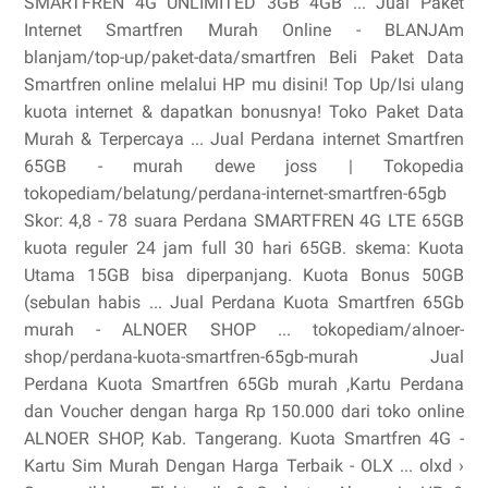
SMARTFREN 4G UNLIMITED 3GB 4GB ... Jual Paket
Internet Smartfren Murah Online - BLANJAm
blanjam/top-up/paket-data/smartfren Beli Paket Data
Smartfren online melalui HP mu disini! Top Up/Isi ulang
kuota internet & dapatkan bonusnya! Toko Paket Data
Murah & Terpercaya ... Jual Perdana internet Smartfren
65GB - murah dewe joss | Tokopedia
tokopediam/belatung/perdana-internet-smartfren-65gb
Skor: 4,8 - ‎78 suara Perdana SMARTFREN 4G LTE 65GB
kuota reguler 24 jam full 30 hari 65GB. skema: Kuota
Utama 15GB bisa diperpanjang. Kuota Bonus 50GB
(sebulan habis ... Jual Perdana Kuota Smartfren 65Gb
murah - ALNOER SHOP ... tokopediam/alnoer-
shop/perdana-kuota-smartfren-65gb-murah Jual
Perdana Kuota Smartfren 65Gb murah ,Kartu Perdana
dan Voucher dengan harga Rp 150.000 dari toko online
ALNOER SHOP, Kab. Tangerang. Kuota Smartfren 4G -
Kartu Sim Murah Dengan Harga Terbaik - OLX ... olxd ›