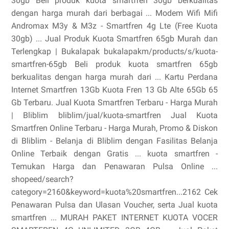
30gb Beli produk kuota smartfren 30gb berkualitas
dengan harga murah dari berbagai ... Modem Wifi Mifi
Andromax M3y & M3z - Smartfren 4g Lte (Free Kuota
30gb) ... Jual Produk Kuota Smartfren 65gb Murah dan
Terlengkap | Bukalapak bukalapakm/products/s/kuota-
smartfren-65gb Beli produk kuota smartfren 65gb
berkualitas dengan harga murah dari ... Kartu Perdana
Internet Smartfren 13Gb Kuota Fren 13 Gb Alte 65Gb 65
Gb Terbaru. Jual Kuota Smartfren Terbaru - Harga Murah
| Bliblim bliblim/jual/kuota-smartfren Jual Kuota
Smartfren Online Terbaru - Harga Murah, Promo & Diskon
di Bliblim - Belanja di Bliblim dengan Fasilitas Belanja
Online Terbaik dengan Gratis ... kuota smartfren -
Temukan Harga dan Penawaran Pulsa Online ...
shopeed/search?
category=2160&keyword=kuota%20smartfren...2162 Cek
Penawaran Pulsa dan Ulasan Voucher, serta Jual kuota
smartfren ... MURAH PAKET INTERNET KUOTA VOCER