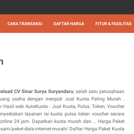
CARA TRANSAKSI
DAFTAR HARGA
FITUR & FASILITAS
h
Reload CV Sinar Surya Suryandaru
, salah satu perusahaan
ang usaha dengan menjadi Jual Kuota Paling Murah .
sur Hasil web AutoKuota - Jual Kuota, Pulsa, Token, Voucher
yediakan layanan isi kuota pulsa token voucher secara
 online 24 jam. Dapatkan kuota murah dan ... Harga Paket
lsam/paket-data-internet-murah/ Daftar Harga Paket Kuota