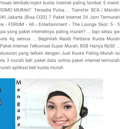
 Proses tembak/inject kuota internet paling lambat 5 menit.
ROMO MURAH": Tersedia Pulsa ... Transfer‎: ‎BCA | Mandiri
‎: ‎DKI Jakarta (Bisa COD) 7 Paket Internet 24 Jam Termurah
 › FORUM › All › Entertainment › The Lounge Skor: 5 - ‎5
apa yang paket internetnya paling murah? ... tapi setau gw
ota 4g semua ... Beginilah Nasib Perdana Kuota Murah
 Paket Internet Telkomsel Super Murah, 8GB Hanya Rp50 ...
elusuran yang terkait dengan Jual Kuota Paling Murah isi
ta 3 murah beli paket data online paket internet termurah
murah aplikasi beli kuota murah