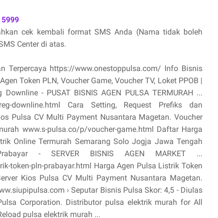
 5999
lahkan cek kembali format SMS Anda (Nama tidak boleh
MS Center di atas.
an Terpercaya https://www.onestoppulsa.com/ Info Bisnis
, Agen Token PLN, Voucher Game, Voucher TV, Loket PPOB |
oreg Downline - PUSAT BISNIS AGEN PULSA TERMURAH ...
toreg-downline.html Cara Setting, Request Prefiks dan
ios Pulsa CV Multi Payment Nusantara Magetan. Voucher
termurah www.s-pulsa.co/p/voucher-game.html Daftar Harga
ktrik Online Termurah Semarang Solo Jogja Jawa Tengah
 Prabayar - SERVER BISNIS AGEN MARKET ...
ik-token-pln-prabayar.html Harga Agen Pulsa Listrik Token
Server Kios Pulsa CV Multi Payment Nusantara Magetan.
.siupipulsa.com › Seputar Bisnis Pulsa Skor: 4,5 - ‎Diulas
sa Corporation. Distributor pulsa elektrik murah for All
eload pulsa elektrik murah ...