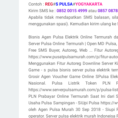
Contoh :
REG
#
S PULSA
#
YOGYAKARTA
Kirim SMS ke :
0852 0015 4999
atau
0857 0878
Apabila tidak mendapatkan SMS balasan, si
menggunakan spasi). Kemudian kirim ulang ke S
Bisnis Agen Pulsa Elektrik Online Termurah d
Server Pulsa Online Termurah | Open MD Pulsa
Free SMS Buyer, Autoreg, Web ... Fitur Aut
https://www.pusatpulsamurah.com/p/fitur-au
Menggunakan Fitur Autoreg Downline Server K
Game - s pulsa bisnis server pulsa elektrik 
Grosir Agen Voucher Game Online SPulsa Ele
Nasional. Pulsa Listrik Token PLN
https://www.serverpulsamurah.com/p/pulsa-listr
PLN Prabayar Online Termurah Saat Ini dari 
Usaha Pulsa Sampingan - SiUpi Pulsa https://www
oleh Agen Pulsa Murah 30 Sep 2018 - Siupi Pul
operator. Server pulsa elektrik murah Indoneisa R