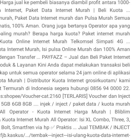
 Harga jual ke pembeli biasanya diambil profit antara 1000-
 Internet, Paket Data Internet Murah | Beli Kuota ...
t murah, Paket Data Internet murah dan Pulsa Murah Semua
matis, 100% Aman. Orang juga bertanya Operator apa yang
aling murah? Berapa harga kuota? Paket internet murah
uota Online Internet Murah Telkomsel Simpati 4G ...
ota Internet Murah, Isi pulsa Online Murah dan 100% Aman
engan Transfer ... PAYFAZZ – Jual dan Beli Paket Internet
oduk & Layanan Kini Anda dapat melakukan transaksi beli
gkap untuk semua operator selama 24 jam online di aplikasi
ta Murah | Distributor Kuota Internet grosirkuotam/ kami
et Termurah di Indonesia segera hubungi 0856 94 0000 22.
 s:shopee/Voucher-cat.2160 [TERLARIS] Voucher dan Inject
5GB 6GB 8GB .... injek / inject / paket data / kuota murah
All Operator - Kuota Internet Harga Murah | Bliblim
 Kuota Internet Murah All Operator: Isi XL Combo, Three, 3,
, Bolt, Smartfren via hp ✅ Praktis ... Jual TEMBAK / INJECT
kus/.../tembak---inject---isi-ulang-kuota-data-internet-