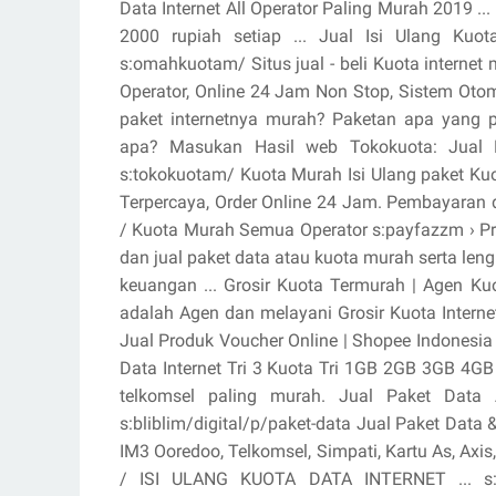
Data Internet All Operator Paling Murah 2019 ...
2000 rupiah setiap ... Jual Isi Ulang Kuota
s:omahkuotam/ Situs jual - beli Kuota interne
Operator, Online 24 Jam Non Stop, Sistem Oto
paket internetnya murah? Paketan apa yang p
apa? Masukan Hasil web Tokokuota: Jual K
s:tokokuotam/ Kuota Murah Isi Ulang paket Ku
Terpercaya, Order Online 24 Jam. Pembayaran d
/ Kuota Murah Semua Operator s:payfazzm › Pr
dan jual paket data atau kuota murah serta len
keuangan ... Grosir Kuota Termurah | Agen Kuo
adalah Agen dan melayani Grosir Kuota Intern
Jual Produk Voucher Online | Shopee Indonesia
Data Internet Tri 3 Kuota Tri 1GB 2GB 3GB 4GB 
telkomsel paling murah. Jual Paket Data 
s:bliblim/digital/p/paket-data Jual Paket Data &
IM3 Ooredoo, Telkomsel, Simpati, Kartu As, Axis
/ ISI ULANG KUOTA DATA INTERNET ... s:fjb.kas