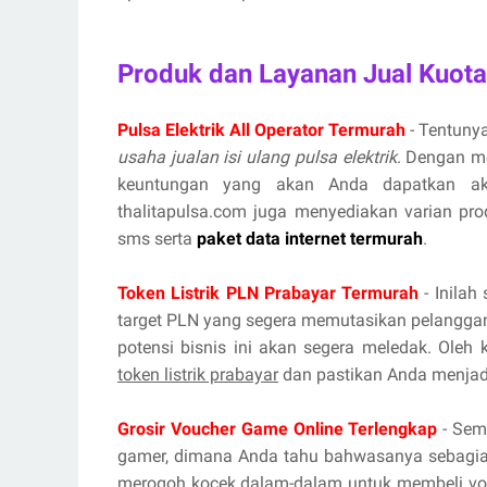
Produk dan Layanan Jual Kuota
Pulsa Elektrik All Operator Termurah
- Tentunya
usaha jualan isi ulang pulsa elektrik
. Dengan m
keuntungan yang akan Anda dapatkan aka
thalitapulsa.com juga menyediakan varian prod
sms serta
paket data internet termurah
.
Token Listrik PLN Prabayar Termurah
- Inilah
target PLN yang segera memutasikan pelanggan
potensi bisnis ini akan segera meledak. Oleh
token listrik prabayar
dan pastikan Anda menjadi
Grosir Voucher Game Online Terlengkap
- Sema
gamer, dimana Anda tahu bahwasanya sebagian
merogoh kocek dalam-dalam untuk membeli vou