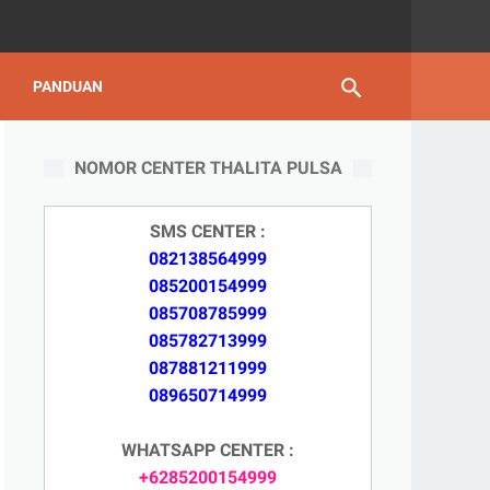
PANDUAN
NOMOR CENTER THALITA PULSA
SMS CENTER :
082138564999
085200154999
085708785999
085782713999
087881211999
089650714999
WHATSAPP CENTER :
+6285200154999