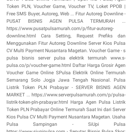
Token PLN, Voucher Game, Voucher TV, Loket PPOB |
Free SMS Buyer, Autoreg, Web ... Fitur Autoreg Downline -
PUSAT BISNIS AGEN PULSA TERMURAH ...
https://www.pusatpulsamurah.com/p/fitur-autoreg-
downline.html Cara Setting, Request Prefiks dan
Menggunakan Fitur Autoreg Downline Server Kios Pulsa
CV Multi Payment Nusantara Magetan. Voucher Game - s
pulsa bisnis server pulsa elektrik termurah www.s-
pulsa.co/p/voucher-game.html Daftar Harga Grosir Agen
Voucher Game Online SPulsa Elektrik Online Termurah
Semarang Solo Jogja Jawa Tengah Nasional. Pulsa
Listrik Token PLN Prabayar - SERVER BISNIS AGEN
MARKET ... https://www.serverpulsamurah.com/p/pulsa-
listrik-token-pln-prabayar.html Harga Agen Pulsa Listrik
Token PLN Prabayar Online Termurah Saat Ini dari Server
Kios Pulsa CV Multi Payment Nusantara Magetan. Usaha
Pulsa Sampingan - SiUpi Pulsa
https://www.siupipulsa.com › Seputar Bisnis Pulsa Skor: