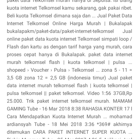
paket data Telkomsel murah hanya di Sepulsa. Isi ulang
kuota internet Telkomsel kamu sekarang, gak pakai ribet.
Beli kuota Telkomsel dimana saja dan ... Jual Paket Data
Internet Telkomsel Online Harga Murah | Bukalapak
bukalapakm/paket-data/paket-internet-telkomsel Jual
online paket data kuota internet Telkomsel simpati loop /
Flash dan kartu as dengan tarif harga yang murah, cara
proses cepat hanya di Bukalapak. paket data internet
murah telkomsel flash | kuota telkomsel | pulsa ...
shopeed › Voucher › Pulsa › Telkomsel ... zona 5 - 11 =
3,5 GB zona 12 = 2,5 GB (indonesia timur) Jual paket
data internet murah telkomsel flash | kuota telkomsel |
pulsa telkomsel || paket telkomsel. Video 1:56 37GB,Rp
25.000. Trik paket internet telkomsel murah. MAMAM
GAMING Tube - 16 Mar 2018 8:38 RAHASIA KONTER 17 l
Cara Mendapatkan Kuota Internet Murah ... mohamad
ardiansyah Tube - 18 Mei 2018 3:36 *369# akhirnya
ditemukan CARA PAKET INTERNET SUPER KUOTA ...