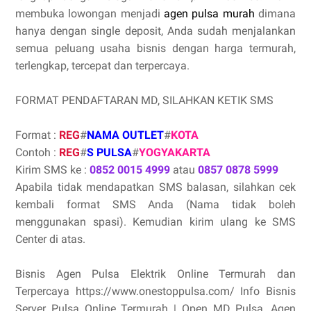
membuka lowongan menjadi
agen pulsa murah
dimana
hanya dengan single deposit, Anda sudah menjalankan
semua peluang usaha bisnis dengan harga termurah,
terlengkap, tercepat dan terpercaya.
FORMAT PENDAFTARAN MD, SILAHKAN KETIK SMS
Format :
REG
#
NAMA OUTLET
#
KOTA
Contoh :
REG
#
S PULSA
#
YOGYAKARTA
Kirim SMS ke :
0852 0015 4999
atau
0857 0878 5999
Apabila tidak mendapatkan SMS balasan, silahkan cek
kembali format SMS Anda (Nama tidak boleh
menggunakan spasi). Kemudian kirim ulang ke SMS
Center di atas.
Bisnis Agen Pulsa Elektrik Online Termurah dan
Terpercaya https://www.onestoppulsa.com/ Info Bisnis
Server Pulsa Online Termurah | Open MD Pulsa, Agen