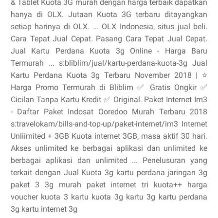
& Tablet Kuota 3G murah dengan harga terbaik dapatkan
hanya di OLX. Jutaan Kuota 3G terbaru ditayangkan
setiap harinya di OLX. ... OLX Indonesia, situs jual beli.
Cara Tepat Jual Cepat. Pasang Cara Tepat Jual Cepat.
Jual Kartu Perdana Kuota 3g Online - Harga Baru
Termurah ... s:bliblim/jual/kartu-perdana-kuota-3g Jual
Kartu Perdana Kuota 3g Terbaru November 2018 | ⭐
Harga Promo Termurah di Bliblim ✅ Gratis Ongkir ✅
Cicilan Tanpa Kartu Kredit ✅ Original. Paket Internet Im3
- Daftar Paket Indosat Ooredoo Murah Terbaru 2018
s:travelokam/bills-and-top-up/paket-internet/im3 Internet
Unliimited + 3GB Kuota internet 3GB, masa aktif 30 hari.
Akses unlimited ke berbagai aplikasi dan unlimited ke
berbagai aplikasi dan unlimited ... Penelusuran yang
terkait dengan Jual Kuota 3g kartu perdana jaringan 3g
paket 3 3g murah paket internet tri kuota++ harga
voucher kuota 3 kartu kuota 3g kartu 3g kartu perdana
3g kartu internet 3g