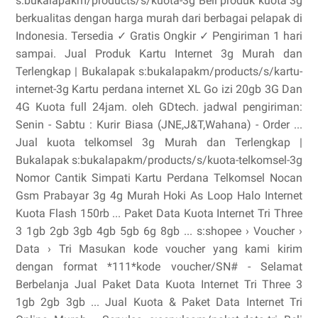
s:bukalapakm/products/s/kuota-3g Beli produk kuota 3g
berkualitas dengan harga murah dari berbagai pelapak di
Indonesia. Tersedia ✓ Gratis Ongkir ✓ Pengiriman 1 hari
sampai. Jual Produk Kartu Internet 3g Murah dan
Terlengkap | Bukalapak s:bukalapakm/products/s/kartu-
internet-3g Kartu perdana internet XL Go izi 20gb 3G Dan
4G Kuota full 24jam. oleh GDtech. jadwal pengiriman:
Senin - Sabtu : Kurir Biasa (JNE,J&T,Wahana) - Order ...
Jual kuota telkomsel 3g Murah dan Terlengkap |
Bukalapak s:bukalapakm/products/s/kuota-telkomsel-3g
Nomor Cantik Simpati Kartu Perdana Telkomsel Nocan
Gsm Prabayar 3g 4g Murah Hoki As Loop Halo Internet
Kuota Flash 150rb ... Paket Data Kuota Internet Tri Three
3 1gb 2gb 3gb 4gb 5gb 6g 8gb ... s:shopee › Voucher ›
Data › Tri Masukan kode voucher yang kami kirim
dengan format *111*kode voucher/SN# - Selamat
Berbelanja Jual Paket Data Kuota Internet Tri Three 3
1gb 2gb 3gb ... Jual Kuota & Paket Data Internet Tri