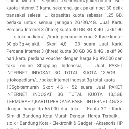
Online Murah - Sepulsa s:sepulsam/paket-data-tri Beli
kuota internet 3 kamu sekarang, gak pakai ribet 30 detik
transaksi selesai. ... kapasitas kuota sebesar 1.25 GB,
berlaku untuk semua jaringan 2G/3G/4G. Jual Kartu
Perdana Internet 3 (three) kuota 30 GB 3G & 4G , aktif 90
... s:tokopediam/.../kartu-perdana-internet-3-three-kuota-
30-gb-3g-4g-akti... Skor: 4,8 - ‎23 suara Jual Kartu
Perdana Internet 3 (three) kuota 30 GB 3G & 4G , aktif 90
hari ,kartu perdana voucher dengan harga Rp 99.500 dari
toko online Shopping Indonesia, ... Jual PAKET
INTERNET INDOSAT 3G TOTAL KUOTA 13,5GB ...
s:tokopediam/.../paket-internet-indosat-3g-total-kuota-
135gb-termurah Skor: 4,6 - ‎52 suara Jual PAKET
INTERNET INDOSAT 3G TOTAL KUOTA 13,5GB
TERMURAH!! ,KARTU PERDANA PAKET INTERNET 4G/3G
dengan harga Rp 65.000 dari toko ... Kuota 3G - Kartu
Sim di Bandung Kota Murah Dengan Harga Terbaik ...
s:olx › Bandung Kota › Elektronik & Gadget › Aksesoris HP