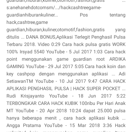
guardian,hiburan,kuliner,otomotif,fashion,gratis ...
s:anehanehdotcomsm/.../hackcashtreegame-
guardianhiburankuliner... Pos tentang
hack,cashtree,game
guardian,hiburan,kuliner,otomotif,fashion,gratis yang
ditulis ... DANA BONUS,Aplikasi Terlegit Penghasil Pulsa
Terbaru 2018. Video 0:29 Cara hack pulsa gratis WORK
100% Irsyad 5540 YouTube - 5 Jul 2017 1:03 Cara hack
point menggunakan game guardian root ARDIKA
GAMING YouTube - 29 Jul 2017 5:05 Cara hack koin dan
key cashpop dengan menggunakan aplikasi ... Adi
SetiawanTM YouTube - 10 Jul 2017 9:47 CARA HACK
APLIKASI PENGHASIL PULSA | HACK SUPER POCKET ...
Rudi Krisjayanto YouTube - 18 Jun 2017 5:22
TERBONGKAR CARA HACK KUBIK 100ribu Per Hari Anak
MT YouTube - 20 Apr 2018 10:24 dapat 25.000 pulsa
hanya beberapa menit , cara hack aplikasi kubik ...
Angga Pratama YouTube - 15 Mar 2018 3:36 Hack