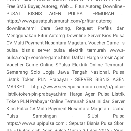
Free SMS Buyer, Autoreg, Web ... Fitur Autoreg Downline -
PUSAT BISNIS AGEN PULSA TERMURAH ...
https://www.pusatpulsamurah.com/p/fitur-autoreg-
downline.html Cara Setting, Request Prefiks dan
Menggunakan Fitur Autoreg Downline Server Kios Pulsa
CV Multi Payment Nusantara Magetan. Voucher Game - s
pulsa bisnis server pulsa elektrik termurah www.s-
pulsa.co/p/voucher-game.html Daftar Harga Grosir Agen
Voucher Game Online SPulsa Elektrik Online Termurah
Semarang Solo Jogja Jawa Tengah Nasional. Pulsa
Listrik Token PLN Prabayar - SERVER BISNIS AGEN
MARKET ... https://www.serverpulsamurah.com/p/pulsa-
listrik-token-pln-prabayar.html Harga Agen Pulsa Listrik
Token PLN Prabayar Online Termurah Saat Ini dari Server
Kios Pulsa CV Multi Payment Nusantara Magetan. Usaha
Pulsa Sampingan - SiUpi Pulsa
https://www.siupipulsa.com › Seputar Bisnis Pulsa Skor:
4,5 - ‎Diulas oleh Agen Pulsa Murah 30 Sep 2018 - Siupi