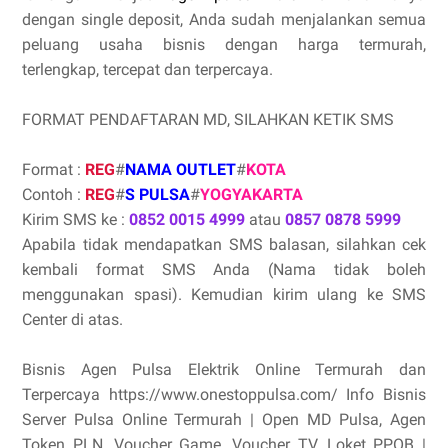
dengan single deposit, Anda sudah menjalankan semua
peluang usaha bisnis dengan harga termurah,
terlengkap, tercepat dan terpercaya.
FORMAT PENDAFTARAN MD, SILAHKAN KETIK SMS
Format :
REG
#
NAMA OUTLET
#
KOTA
Contoh :
REG
#
S PULSA
#
YOGYAKARTA
Kirim SMS ke :
0852 0015 4999
atau
0857 0878 5999
Apabila tidak mendapatkan SMS balasan, silahkan cek
kembali format SMS Anda (Nama tidak boleh
menggunakan spasi). Kemudian kirim ulang ke SMS
Center di atas.
Bisnis Agen Pulsa Elektrik Online Termurah dan
Terpercaya https://www.onestoppulsa.com/ Info Bisnis
Server Pulsa Online Termurah | Open MD Pulsa, Agen
Token PLN, Voucher Game, Voucher TV, Loket PPOB |