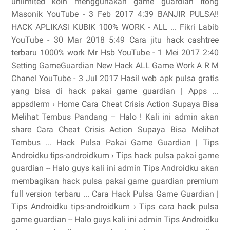
unlimited koin menggunakan game guardian Itong
Masonik YouTube - 3 Feb 2017 4:39 BANJIR PULSA!!
HACK APLIKASI KUBIK 100% WORK - ALL ... Fikri Labib
YouTube - 30 Mar 2018 5:49 Cara jitu hack cashtree
terbaru 1000% work Mr Hsb YouTube - 1 Mei 2017 2:40
Setting GameGuardian New Hack ALL Game Work A R M
Chanel YouTube - 3 Jul 2017 Hasil web apk pulsa gratis
yang bisa di hack pakai game guardian | Apps ...
appsdlerm › Home Cara Cheat Crisis Action Supaya Bisa
Melihat Tembus Pandang – Halo ! Kali ini admin akan
share Cara Cheat Crisis Action Supaya Bisa Melihat
Tembus ... Hack Pulsa Pakai Game Guardian | Tips
Androidku tips-androidkum › Tips hack pulsa pakai game
guardian -- Halo guys kali ini admin Tips Androidku akan
membagikan hack pulsa pakai game guardian premium
full version terbaru ... Cara Hack Pulsa Game Guardian |
Tips Androidku tips-androidkum › Tips cara hack pulsa
game guardian -- Halo guys kali ini admin Tips Androidku