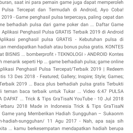
buran, saat ini para pemain game juga dapat memperoleh
l Pulsa Tercepat dan Termudah di Android, Ayo Coba!
 2019 - Game penghasil pulsa terpercaya, paling cepat dan
 berhadiah pulsa dari game poker dan ... ‎Daftar Game
 10 Aplikasi Penghasil Pulsa GRATIS Terbaik 2019 di Android
/ Aplikasi penghasil pulsa GRATIS - Kebutuhan pulsa di
akan mendapatkan hadiah atau bonus pulsa gratis. KONTES
 BISNIS ... bomberprofit › TEKNOLOGI › ANDROID Kontes
 menarik seperti Hp ... game berhadiah pulsa; game online
Aplikasi Penghasil Pulsa Tercepat/Terbaik 2019 | Redeem
tis 13 Des 2018 - Featured; Gallery; Inspire; Style; Games;
Terbaik 2019 ... Baca plus berhadiah pulsa gratis Terbukti
i teman baca terbaik untuk Tukar ... Video 6:47 PULSA
PAT ... Trick & Tips GraTisaN YouTube - 10 Jul 2018
 Terbaru 2018 Made in Indonesia Trick & Tips GraTisaN
ftar Game yang Memberikan Hadiah Sungguhan – Sukaonm
an-hadiah-sungguhan/ 11 Agu 2017 - Nah, apa saja sih
ita ... kamu berkesempatan mendapatkan hadiah berupa