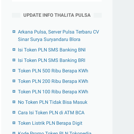
UPDATE INFO THALITA PULSA
Arkana Pulsa, Server Pulsa Terbaru CV
Sinar Surya Suryandaru Blora
Isi Token PLN SMS Banking BNI
Isi Token PLN SMS Banking BRI
Token PLN 500 Ribu Berapa KWh
Token PLN 200 Ribu Berapa KWh
Token PLN 100 Ribu Berapa KWh
No Token PLN Tidak Bisa Masuk
Cara Isi Token PLN di ATM BCA
Token Listrik PLN Berapa Digit
Kode Promo Token PLN Tokopedia