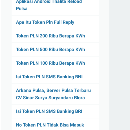
Aplikasi Android Thalita Reload
Pulsa
Apa Itu Token Pln Full Reply
Token PLN 200 Ribu Berapa KWh
Token PLN 500 Ribu Berapa KWh
Token PLN 100 Ribu Berapa KWh
Isi Token PLN SMS Banking BNI
Arkana Pulsa, Server Pulsa Terbaru
CV Sinar Surya Suryandaru Blora
Isi Token PLN SMS Banking BRI
No Token PLN Tidak Bisa Masuk