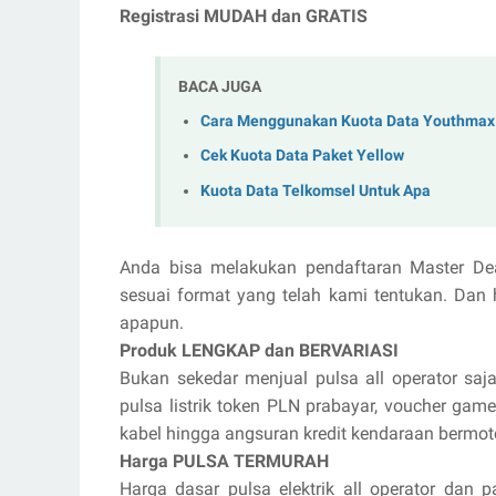
Registrasi MUDAH dan GRATIS
BACA JUGA
Cara Menggunakan Kuota Data Youthmax
Cek Kuota Data Paket Yellow
Kuota Data Telkomsel Untuk Apa
Anda bisa melakukan pendaftaran Master De
sesuai format yang telah kami tentukan. Dan 
apapun.
Produk LENGKAP dan BERVARIASI
Bukan sekedar menjual pulsa all operator saja
pulsa listrik token PLN prabayar, voucher game 
kabel hingga angsuran kredit kendaraan bermot
Harga PULSA TERMURAH
Harga dasar pulsa elektrik all operator dan p