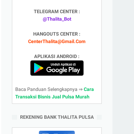
TELEGRAM CENTER :
@Thalita_Bot
HANGOUTS CENTER :
CenterThalita@Gmail.Com
APLIKASI ANDROID :
Baca Panduan Selengkapnya ⇒
Cara
Transaksi Bisnis Jual Pulsa Murah
REKENING BANK THALITA PULSA