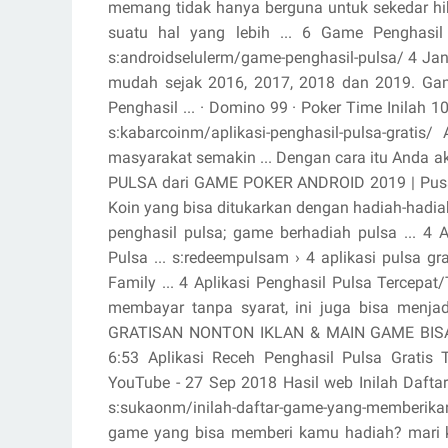
memang tidak hanya berguna untuk sekedar hi
suatu hal yang lebih ... 6 Game Penghasi
s:androidselulerm/game-penghasil-pulsa/ 4 Jan
mudah sejak 2016, 2017, 2018 dan 2019. Game
Penghasil ... · ‎Domino 99 · ‎Poker Time Inilah
s:kabarcoinm/aplikasi-penghasil-pulsa-gratis
masyarakat semakin ... Dengan cara itu Anda 
PULSA dari GAME POKER ANDROID 2019 | Pusat
Koin yang bisa ditukarkan dengan hadiah-hadiah
penghasil pulsa; game berhadiah pulsa ... 4 
Pulsa ... s:redeempulsam › 4 aplikasi pulsa gra
Family ... 4 Aplikasi Penghasil Pulsa Tercepat/
membayar tanpa syarat, ini juga bisa menjad
GRATISAN NONTON IKLAN & MAIN GAME BISA DA
6:53 Aplikasi Receh Penghasil Pulsa Gratis
YouTube - 27 Sep 2018 Hasil web Inilah Da
s:sukaonm/inilah-daftar-game-yang-memberik
game yang bisa memberi kamu hadiah? mari k