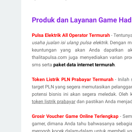
Produk dan Layanan Game Had
Pulsa Elektrik All Operator Termurah
- Tentunya
usaha jualan isi ulang pulsa elektrik
. Dengan m
keuntungan yang akan Anda dapatkan aka
thalitapulsa.com juga menyediakan varian prod
sms serta
paket data internet termurah
.
Token Listrik PLN Prabayar Termurah
- Inilah
target PLN yang segera memutasikan pelanggan
potensi bisnis ini akan segera meledak. Oleh
token listrik prabayar
dan pastikan Anda menjadi
Grosir Voucher Game Online Terlengkap
- Sema
gamer, dimana Anda tahu bahwasanya sebagian
merogoh kocek dalam-dalam untuk membeli vou