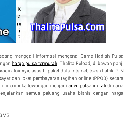
sedang menggali informasi mengenai Game Hadiah Pulsa
ngan
harga pulsa termurah
. Thalita Reload, di bawah panji
uk lainnya, seperti: paket data internet, token listrik PLN
rbayar dan loket pembayaran tagihan online (PPOB) secara
ami membuka lowongan menjadi
agen pulsa murah
dimana
menjalankan semua peluang usaha bisnis dengan harga
 SMS