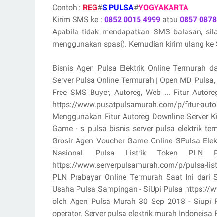
Contoh :
REG
#
S PULSA
#
YOGYAKARTA
Kirim SMS ke :
0852 0015 4999
atau
0857 0878
Apabila tidak mendapatkan SMS balasan, si
menggunakan spasi). Kemudian kirim ulang ke S
Bisnis Agen Pulsa Elektrik Online Termurah d
Server Pulsa Online Termurah | Open MD Pulsa
Free SMS Buyer, Autoreg, Web ... Fitur Aut
https://www.pusatpulsamurah.com/p/fitur-au
Menggunakan Fitur Autoreg Downline Server K
Game - s pulsa bisnis server pulsa elektrik 
Grosir Agen Voucher Game Online SPulsa Ele
Nasional. Pulsa Listrik Token PLN
https://www.serverpulsamurah.com/p/pulsa-listr
PLN Prabayar Online Termurah Saat Ini dari 
Usaha Pulsa Sampingan - SiUpi Pulsa https://www
oleh Agen Pulsa Murah 30 Sep 2018 - Siupi Pul
operator. Server pulsa elektrik murah Indoneisa R