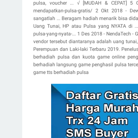
pulsa, voucher ... √ [MUDAH & CEPAT] 5 C
mendapatkan-pulsa-gratis/ 2 Okt 2018 - Dew
sangatlah ... Beragam hadiah menarik bisa di
Uang Tunai, HP atau Pulsa yang NYATA di ...
pulsa-yang-nyata-... 1 Des 2018 - NendaTech -
vendor tersebut diantaranya adalah uang tunai, 
Perempuan dan Laki-laki Terbaru 2019. Penel
berhadiah pulsa dan kuota game online peng
berhadiah langsung game penghasil pulsa terc
game tts berhadiah pulsa