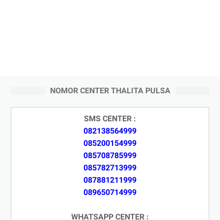
NOMOR CENTER THALITA PULSA
SMS CENTER :
082138564999
085200154999
085708785999
085782713999
087881211999
089650714999
WHATSAPP CENTER :