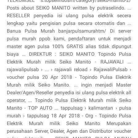
TELKOMSEL s:topselindosm/category/seiko-manito-2/
Posts about SEIKO MANITO written by putraselindo. ...
RESELLER penyedia isi ulang pulsa elektrik secera
lengkap yaitu pengisian pulsa secara otomatis dan ...
Banua Pulsa Murah banjarpulsamurahtm/ Di server
pulsa murah ppob kami, pendaftaran untuk menjadi
master agen pulsa 100% GRATIS alias tidak dipungut
biaya ... DIREKTUR : SEIKO MANITO Topindo Pulsa
Elektrik Murah milik Seiko Manito - RAJAWALI ...
rajawalipulsab › ... › rajawali reload › RajawaliPulsab ›
voucher pulsa 20 Apr 2018 - Topindo Pulsa Elektrik
Murah milik Seiko Manito. ... ingin menjadi Master
Dealer/Agen/Reseller penyedia isi ulang pulsa elektrik all
operator, ... Topindo Pulsa Elektrik Murah milik Seiko
Manito - TOP AUTO ... tappulsag › kalimantan › pulsa
murah › tappulsag 18 Apr 2018 - Org - Topindo Pulsa
Elektrik Murah milik Seiko Manito Merupakan
perusahaan Server, Dealer, Agen dan Distributor voucher