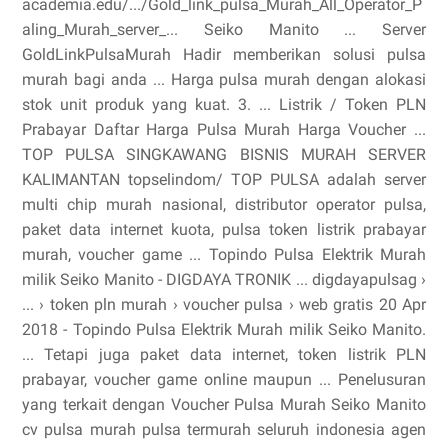
academia.edu/.../Gold_link_pulsa_Murah_All_Operator_P
aling_Murah_server_... Seiko Manito ... Server
GoldLinkPulsaMurah Hadir memberikan solusi pulsa
murah bagi anda ... Harga pulsa murah dengan alokasi
stok unit produk yang kuat. 3. ... Listrik / Token PLN
Prabayar Daftar Harga Pulsa Murah Harga Voucher ...
TOP PULSA SINGKAWANG BISNIS MURAH SERVER
KALIMANTAN topselindom/ TOP PULSA adalah server
multi chip murah nasional, distributor operator pulsa,
paket data internet kuota, pulsa token listrik prabayar
murah, voucher game ... Topindo Pulsa Elektrik Murah
milik Seiko Manito - DIGDAYA TRONIK ... digdayapulsag ›
... › token pln murah › voucher pulsa › web gratis 20 Apr
2018 - Topindo Pulsa Elektrik Murah milik Seiko Manito.
... Tetapi juga paket data internet, token listrik PLN
prabayar, voucher game online maupun ... Penelusuran
yang terkait dengan Voucher Pulsa Murah Seiko Manito
cv pulsa murah pulsa termurah seluruh indonesia agen