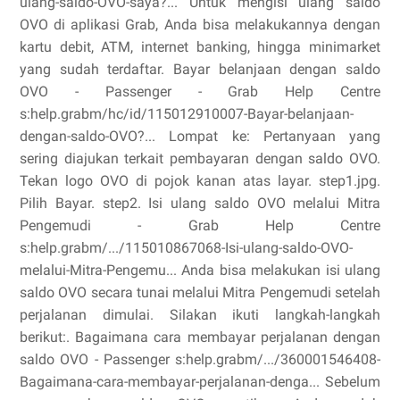
ulang-saldo-OVO-saya?... Untuk mengisi ulang saldo
OVO di aplikasi Grab, Anda bisa melakukannya dengan
kartu debit, ATM, internet banking, hingga minimarket
yang sudah terdaftar. Bayar belanjaan dengan saldo
OVO - Passenger - Grab Help Centre
s:help.grabm/hc/id/115012910007-Bayar-belanjaan-
dengan-saldo-OVO?... Lompat ke: Pertanyaan yang
sering diajukan terkait pembayaran dengan saldo OVO.
Tekan logo OVO di pojok kanan atas layar. step1.jpg.
Pilih Bayar. step2. Isi ulang saldo OVO melalui Mitra
Pengemudi - Grab Help Centre
s:help.grabm/.../115010867068-Isi-ulang-saldo-OVO-
melalui-Mitra-Pengemu... Anda bisa melakukan isi ulang
saldo OVO secara tunai melalui Mitra Pengemudi setelah
perjalanan dimulai. Silakan ikuti langkah-langkah
berikut:. Bagaimana cara membayar perjalanan dengan
saldo OVO - Passenger s:help.grabm/.../360001546408-
Bagaimana-cara-membayar-perjalanan-denga... Sebelum