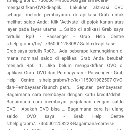
s:help.grabm/.../360001496808-Bagaimana-cara-
mengaktifkan-OVO-di-aplik... Lakukan aktivasi OVO
sebagai metode pembayaran di aplikasi Grab untuk
melihat saldo Anda: Klik "Activate" di pojok kanan atas
layar pada layar utama ... Saldo di aplikasi Grab saya
tertulis Rp0 - Passenger - Grab Help Centre
s:help.grabm/hc/.../360001253087-Saldo-di-aplikasi-
Grab-saya-tertulis-Rp0?... Ada beberapa kemungkinan di
mana nominal saldo di aplikasi Grab Anda berubah
menjadi Rp0: 1. Jika belum mengaktifkan OVO di
aplikasi Grab. OVO dan Pembayaran - Passenger - Grab
Help Centre s:help.grabm/hc/id/115001982507-OVO-
dan-Pembayaran?launch_path... Seputar pembayaran.
Bagaimana cara membayar dengan kartu kredit/debit ·
Bagaimana cara membayar perjalanan dengan saldo
OVO · Apakah OVO bisa ... Bagaimana cara isi ulang
saldo OVO saya - Grab Help Centre
s:help.grabm/.../360001258228-Bagaimana-cara-isi-