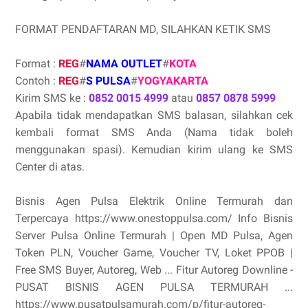
FORMAT PENDAFTARAN MD, SILAHKAN KETIK SMS
Format :
REG
#
NAMA OUTLET
#
KOTA
Contoh :
REG
#
S PULSA
#
YOGYAKARTA
Kirim SMS ke :
0852 0015 4999
atau
0857 0878 5999
Apabila tidak mendapatkan SMS balasan, silahkan cek
kembali format SMS Anda (Nama tidak boleh
menggunakan spasi). Kemudian kirim ulang ke SMS
Center di atas.
Bisnis Agen Pulsa Elektrik Online Termurah dan
Terpercaya https://www.onestoppulsa.com/ Info Bisnis
Server Pulsa Online Termurah | Open MD Pulsa, Agen
Token PLN, Voucher Game, Voucher TV, Loket PPOB |
Free SMS Buyer, Autoreg, Web ... Fitur Autoreg Downline -
PUSAT BISNIS AGEN PULSA TERMURAH ...
https://www.pusatpulsamurah.com/p/fitur-autoreg-