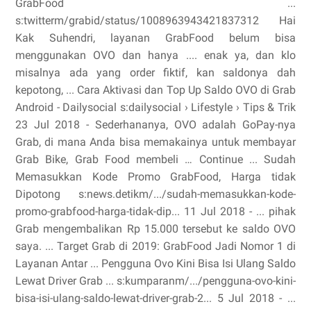
GrabFood ...
s:twitterm/grabid/status/1008963943421837312 Hai
Kak Suhendri, layanan GrabFood belum bisa
menggunakan OVO dan hanya .... enak ya, dan klo
misalnya ada yang order fiktif, kan saldonya dah
kepotong, ... Cara Aktivasi dan Top Up Saldo OVO di Grab
Android - Dailysocial s:dailysocial › Lifestyle › Tips & Trik
23 Jul 2018 - Sederhananya, OVO adalah GoPay-nya
Grab, di mana Anda bisa memakainya untuk membayar
Grab Bike, Grab Food membeli … Continue ... Sudah
Memasukkan Kode Promo GrabFood, Harga tidak
Dipotong s:news.detikm/.../sudah-memasukkan-kode-
promo-grabfood-harga-tidak-dip... 11 Jul 2018 - ... pihak
Grab mengembalikan Rp 15.000 tersebut ke saldo OVO
saya. ... Target Grab di 2019: GrabFood Jadi Nomor 1 di
Layanan Antar ... Pengguna Ovo Kini Bisa Isi Ulang Saldo
Lewat Driver Grab ... s:kumparanm/.../pengguna-ovo-kini-
bisa-isi-ulang-saldo-lewat-driver-grab-2... 5 Jul 2018 - ...