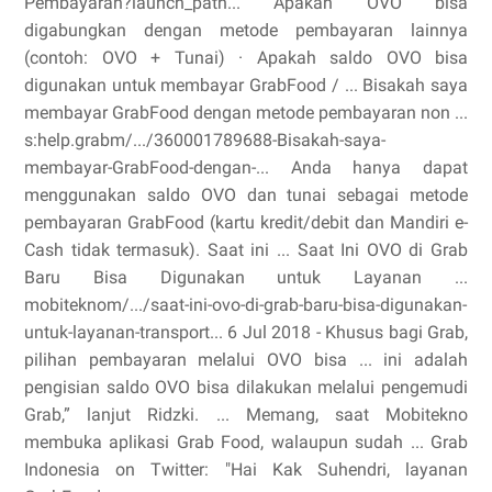
Pembayaran?launch_path... Apakah OVO bisa
digabungkan dengan metode pembayaran lainnya
(contoh: OVO + Tunai) · Apakah saldo OVO bisa
digunakan untuk membayar GrabFood / ... Bisakah saya
membayar GrabFood dengan metode pembayaran non ...
s:help.grabm/.../360001789688-Bisakah-saya-
membayar-GrabFood-dengan-... Anda hanya dapat
menggunakan saldo OVO dan tunai sebagai metode
pembayaran GrabFood (kartu kredit/debit dan Mandiri e-
Cash tidak termasuk). Saat ini ... Saat Ini OVO di Grab
Baru Bisa Digunakan untuk Layanan ...
mobiteknom/.../saat-ini-ovo-di-grab-baru-bisa-digunakan-
untuk-layanan-transport... 6 Jul 2018 - Khusus bagi Grab,
pilihan pembayaran melalui OVO bisa ... ini adalah
pengisian saldo OVO bisa dilakukan melalui pengemudi
Grab,” lanjut Ridzki. ... Memang, saat Mobitekno
membuka aplikasi Grab Food, walaupun sudah ... Grab
Indonesia on Twitter: "Hai Kak Suhendri, layanan