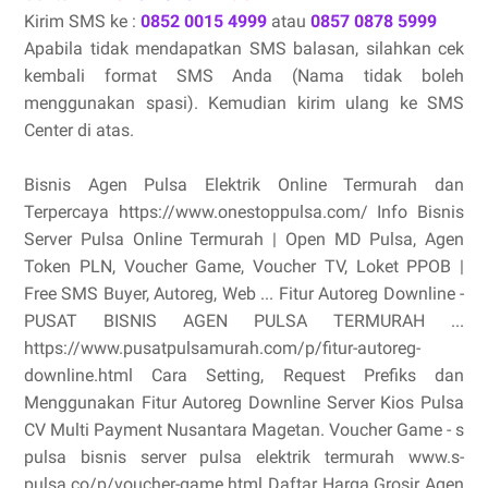
Kirim SMS ke :
0852 0015 4999
atau
0857 0878 5999
Apabila tidak mendapatkan SMS balasan, silahkan cek
kembali format SMS Anda (Nama tidak boleh
menggunakan spasi). Kemudian kirim ulang ke SMS
Center di atas.
Bisnis Agen Pulsa Elektrik Online Termurah dan
Terpercaya https://www.onestoppulsa.com/ Info Bisnis
Server Pulsa Online Termurah | Open MD Pulsa, Agen
Token PLN, Voucher Game, Voucher TV, Loket PPOB |
Free SMS Buyer, Autoreg, Web ... Fitur Autoreg Downline -
PUSAT BISNIS AGEN PULSA TERMURAH ...
https://www.pusatpulsamurah.com/p/fitur-autoreg-
downline.html Cara Setting, Request Prefiks dan
Menggunakan Fitur Autoreg Downline Server Kios Pulsa
CV Multi Payment Nusantara Magetan. Voucher Game - s
pulsa bisnis server pulsa elektrik termurah www.s-
pulsa.co/p/voucher-game.html Daftar Harga Grosir Agen