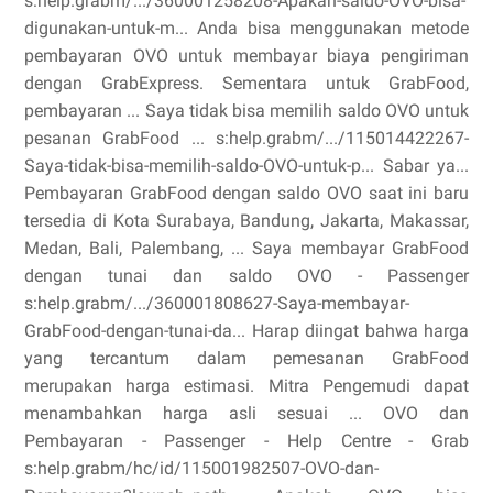
s:help.grabm/.../360001258208-Apakah-saldo-OVO-bisa-
digunakan-untuk-m... Anda bisa menggunakan metode
pembayaran OVO untuk membayar biaya pengiriman
dengan GrabExpress. Sementara untuk GrabFood,
pembayaran ... Saya tidak bisa memilih saldo OVO untuk
pesanan GrabFood ... s:help.grabm/.../115014422267-
Saya-tidak-bisa-memilih-saldo-OVO-untuk-p... Sabar ya...
Pembayaran GrabFood dengan saldo OVO saat ini baru
tersedia di Kota Surabaya, Bandung, Jakarta, Makassar,
Medan, Bali, Palembang, ... Saya membayar GrabFood
dengan tunai dan saldo OVO - Passenger
s:help.grabm/.../360001808627-Saya-membayar-
GrabFood-dengan-tunai-da... Harap diingat bahwa harga
yang tercantum dalam pemesanan GrabFood
merupakan harga estimasi. Mitra Pengemudi dapat
menambahkan harga asli sesuai ... OVO dan
Pembayaran - Passenger - Help Centre - Grab
s:help.grabm/hc/id/115001982507-OVO-dan-