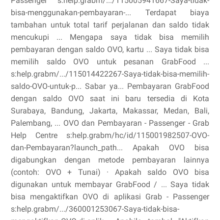
Passenger s:help.grabm/.../115005941667-Saya-tidak-
bisa-menggunakan-pembayaran-... Terdapat biaya
tambahan untuk total tarif perjalanan dan saldo tidak
mencukupi ... Mengapa saya tidak bisa memilih
pembayaran dengan saldo OVO, kartu ... Saya tidak bisa
memilih saldo OVO untuk pesanan GrabFood ...
s:help.grabm/.../115014422267-Saya-tidak-bisa-memilih-
saldo-OVO-untuk-p... Sabar ya... Pembayaran GrabFood
dengan saldo OVO saat ini baru tersedia di Kota
Surabaya, Bandung, Jakarta, Makassar, Medan, Bali,
Palembang, ... OVO dan Pembayaran - Passenger - Grab
Help Centre s:help.grabm/hc/id/115001982507-OVO-
dan-Pembayaran?launch_path... Apakah OVO bisa
digabungkan dengan metode pembayaran lainnya
(contoh: OVO + Tunai) · Apakah saldo OVO bisa
digunakan untuk membayar GrabFood / ... Saya tidak
bisa mengaktifkan OVO di aplikasi Grab - Passenger
s:help.grabm/.../360001253067-Saya-tidak-bisa-