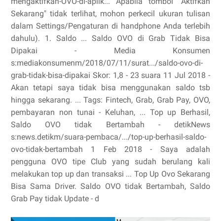
mengaktifkan-OVO-di-aplik... Apabila tombol "Aktifkan
Sekarang" tidak terlihat, mohon perkecil ukuran tulisan
dalam Settings/Pengaturan di handphone Anda terlebih
dahulu). 1. Saldo ... Saldo OVO di Grab Tidak Bisa
Dipakai - Media Konsumen
s:mediakonsumenm/2018/07/11/surat.../saldo-ovo-di-
grab-tidak-bisa-dipakai Skor: 1,8 - ‎23 suara 11 Jul 2018 -
Akan tetapi saya tidak bisa menggunakan saldo tsb
hingga sekarang. ... Tags: Fintech, Grab, Grab Pay, OVO,
pembayaran non tunai - Keluhan, ... Top up Berhasil,
Saldo OVO tidak Bertambah - detikNews
s:news.detikm/suara-pembaca/.../top-up-berhasil-saldo-
ovo-tidak-bertambah 1 Feb 2018 - Saya adalah
pengguna OVO tipe Club yang sudah berulang kali
melakukan top up dan transaksi ... Top Up Ovo Sekarang
Bisa Sama Driver. Saldo OVO tidak Bertambah, Saldo
Grab Pay tidak Update - d