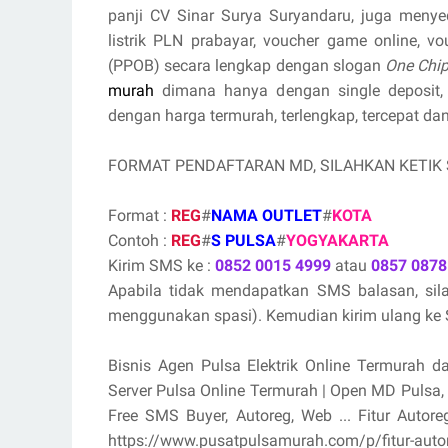
panji CV Sinar Surya Suryandaru, juga menyedi
listrik PLN prabayar, voucher game online, v
(PPOB) secara lengkap dengan slogan
One Chip
murah
dimana hanya dengan single deposit,
dengan harga termurah, terlengkap, tercepat dan
FORMAT PENDAFTARAN MD, SILAHKAN KETIK
Format :
REG
#
NAMA OUTLET
#
KOTA
Contoh :
REG
#
S PULSA
#
YOGYAKARTA
Kirim SMS ke :
0852 0015 4999
atau
0857 0878
Apabila tidak mendapatkan SMS balasan, si
menggunakan spasi). Kemudian kirim ulang ke S
Bisnis Agen Pulsa Elektrik Online Termurah d
Server Pulsa Online Termurah | Open MD Pulsa
Free SMS Buyer, Autoreg, Web ... Fitur Aut
https://www.pusatpulsamurah.com/p/fitur-au