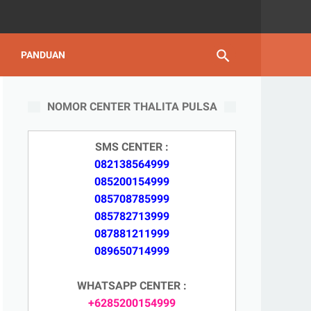
PANDUAN
NOMOR CENTER THALITA PULSA
SMS CENTER :
082138564999
085200154999
085708785999
085782713999
087881211999
089650714999
WHATSAPP CENTER :
+6285200154999