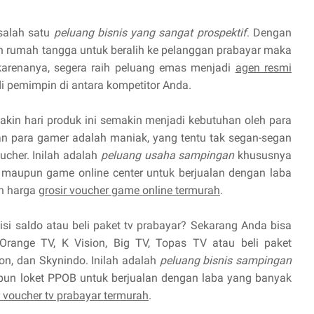
 salah satu
peluang bisnis yang sangat prospektif
. Dengan
 rumah tangga untuk beralih ke pelanggan prabayar maka
 karenanya, segera raih peluang emas menjadi
agen resmi
 pemimpin di antara kompetitor Anda.
kin hari produk ini semakin menjadi kebutuhan oleh para
 para gamer adalah maniak, yang tentu tak segan-segan
cher. Inilah adalah
peluang usaha sampingan
khususnya
maupun game online center untuk berjualan dengan laba
n harga
grosir voucher game online termurah
.
isi saldo atau beli paket tv prabayar? Sekarang Anda bisa
Orange TV, K Vision, Big TV, Topas TV atau beli paket
ion, dan Skynindo. Inilah adalah
peluang bisnis sampingan
pun loket PPOB untuk berjualan dengan laba yang banyak
r voucher tv prabayar termurah
.