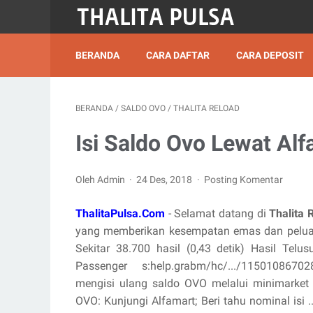
BERANDA
CARA DAFTAR
CARA DEPOSIT
BERANDA
/
SALDO OVO
/
THALITA RELOAD
Isi Saldo Ovo Lewat Al
Oleh Admin
24 Des, 2018
Posting Komentar
ThalitaPulsa.Com
- Selamat datang di
Thalita 
yang memberikan kesempatan emas dan peluan
Sekitar 38.700 hasil (0,43 detik) Hasil Telu
Passenger s:help.grabm/hc/.../115010867028
mengisi ulang saldo OVO melalui minimarket A
OVO: Kunjungi Alfamart; Beri tahu nominal isi 