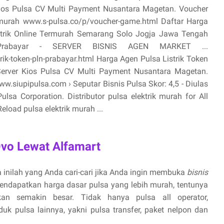
ios Pulsa CV Multi Payment Nusantara Magetan. Voucher
termurah www.s-pulsa.co/p/voucher-game.html Daftar Harga
ktrik Online Termurah Semarang Solo Jogja Jawa Tengah
 Prabayar - SERVER BISNIS AGEN MARKET ...
ik-token-pln-prabayar.html Harga Agen Pulsa Listrik Token
Server Kios Pulsa CV Multi Payment Nusantara Magetan.
.siupipulsa.com › Seputar Bisnis Pulsa Skor: 4,5 - ‎Diulas
sa Corporation. Distributor pulsa elektrik murah for All
eload pulsa elektrik murah ...
Ovo Lewat Alfamart
 inilah yang Anda cari-cari jika Anda ingin membuka
bisnis
endapatkan harga dasar pulsa yang lebih murah, tentunya
n semakin besar. Tidak hanya pulsa all operator,
uk pulsa lainnya, yakni pulsa transfer, paket nelpon dan