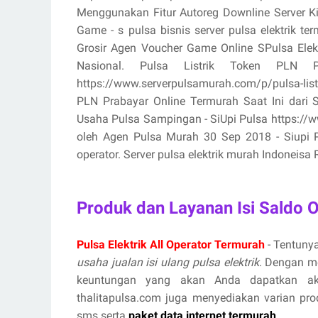
Menggunakan Fitur Autoreg Downline Server K
Game - s pulsa bisnis server pulsa elektrik 
Grosir Agen Voucher Game Online SPulsa Ele
Nasional. Pulsa Listrik Token PLN
https://www.serverpulsamurah.com/p/pulsa-listr
PLN Prabayar Online Termurah Saat Ini dari 
Usaha Pulsa Sampingan - SiUpi Pulsa https://www
oleh Agen Pulsa Murah 30 Sep 2018 - Siupi Pul
operator. Server pulsa elektrik murah Indoneisa R
Produk dan Layanan Isi Saldo 
Pulsa Elektrik All Operator Termurah
- Tentunya
usaha jualan isi ulang pulsa elektrik
. Dengan m
keuntungan yang akan Anda dapatkan aka
thalitapulsa.com juga menyediakan varian prod
sms serta
paket data internet termurah
.