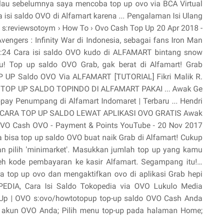
Kalau sebelumnya saya mencoba top up ovo via BCA Virtual
 isi saldo OVO di Alfamart karena ... Pengalaman Isi Ulang
.. s:reviewsotoym › How To › Ovo Cash Top Up 20 Apr 2018 -
vengers : Infinity War di Indonesia, sebagai fans Iron Man
 5:24 Cara isi saldo OVO kudo di ALFAMART bintang snow
! Top up saldo OVO Grab, gak berat di Alfamart! Grab
P UP Saldo OVO Via ALFAMART [TUTORIAL] Fikri Malik R.
 TOP UP SALDO TOPINDO DI ALFAMART PAKAI ... Awak Ge
bpay Penumpang di Alfamart Indomaret | Terbaru ... Hendri
DO CARA TOP UP SALDO LEWAT APLIKASI OVO GRATIS Awak
OVO Cash OVO - Payment & Points YouTube - 20 Nov 2017
a bisa top up saldo OVO buat naik Grab di Alfamart! Cukup
 dan pilih 'minimarket'. Masukkan jumlah top up yang kamu
n deh kode pembayaran ke kasir Alfamart. Segampang itu!…
ra top up ovo dan mengaktifkan ovo di aplikasi Grab hepi
EDIA, Cara Isi Saldo Tokopedia via OVO Lukulo Media
Up | OVO s:ovo/howtotopup top-up saldo OVO Cash Anda
.. akun OVO Anda; Pilih menu top-up pada halaman Home;