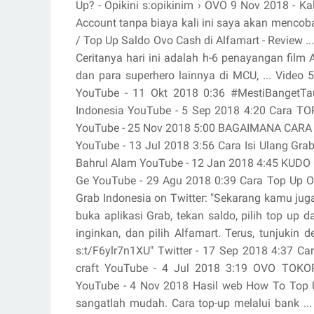
Up? - Opikini s:opikinim › OVO 9 Nov 2018 - 
Account tanpa biaya kali ini saya akan mencoba
/ Top Up Saldo Ovo Cash di Alfamart - Review .
Ceritanya hari ini adalah h-6 penayangan film A
dan para superhero lainnya di MCU, ... Video
YouTube - 11 Okt 2018 0:36 #MestiBangetTau
Indonesia YouTube - 5 Sep 2018 4:20 Cara TO
YouTube - 25 Nov 2018 5:00 BAGAIMANA CARA
YouTube - 13 Jul 2018 3:56 Cara Isi Ulang Gra
Bahrul Alam YouTube - 12 Jan 2018 4:45 KU
Ge YouTube - 29 Agu 2018 0:39 Cara Top Up 
Grab Indonesia on Twitter: "Sekarang kamu jug
buka aplikasi Grab, tekan saldo, pilih top up
inginkan, dan pilih Alfamart. Terus, tunjuki
s:t/F6ylr7n1XU" Twitter - 17 Sep 2018 4:37 Ca
craft YouTube - 4 Jul 2018 3:19 OVO TOKOP
YouTube - 4 Nov 2018 Hasil web How To Top 
sangatlah mudah. Cara top-up melalui bank .