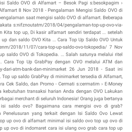
gisi Saldo OVO di Alfamart – Besok Pagi s:besokpagim ›
lfamart 8 Nov 2018 - Pengalaman Mengisi Saldo OVO di
 pengalaman saat mengisi saldo OVO di alfamart. Beberapa
akata s:nifznoutatm/2018/04/pengalaman-top-up-ovo-via-
ita top up, Di kasir alfamart sendiri terdapat ... setelah
p up dan saldo OVO Kita ... Cara Top Up Saldo OVO Untuk
renm/2018/11/07/cara-top-up-saldo-ovo-tokopedia/ 7 Nov
up saldo OVO di Tokopedia. ... Salah satunya melalui ritel
un ... Cara Top Up GrabPay dengan OVO melalui ATM dan
ay-dari-atm-bank-dan-minimarket 26 Jun 2018 - Saat ini
. Top up saldo GrabPay di minimarket tersedia di Alfamart,
a Cek Saldo, dan Promo - Cermati s:cermatim › E-Money
ala kebutuhan transaksi harian Anda dengan OVO Lakukan
rbagai merchant di seluruh Indonesia! Orang juga bertanya
isi saldo ovo? Bagaimana cara mengisi ovo di grab?
 Penelusuran yang terkait dengan Isi Saldo Ovo Lewat
op up ovo di alfamart minimal isi saldo ovo top up ovo di
p up ovo di indomaret cara isi ulang ovo grab cara top up