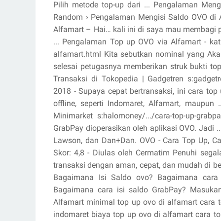
Pilih metode top-up dari ... Pengalaman Men
Random › Pengalaman Mengisi Saldo OVO di A
Alfamart – Hai… kali ini di saya mau membagi
... Pengalaman Top up OVO via Alfamart - kat
alfamart.html Kita sebutkan nominal yang Akan K
selesai petugasnya memberikan struk bukti to
Transaksi di Tokopedia | Gadgetren s:gadget
2018 - Supaya cepat bertransaksi, ini cara top 
offline, seperti Indomaret, Alfamart, maup
Minimarket s:halomoney/.../cara-top-up-grabp
GrabPay dioperasikan oleh aplikasi OVO. Jadi ..
Lawson, dan Dan+Dan. OVO - Cara Top Up, Car
Skor: 4,8 - ‎Diulas oleh Cermatim Penuhi seg
transaksi dengan aman, cepat, dan mudah di be
Bagaimana Isi Saldo ovo? Bagaimana cara 
Bagaimana cara isi saldo GrabPay? Masukan
Alfamart minimal top up ovo di alfamart cara t
indomaret biaya top up ovo di alfamart cara to