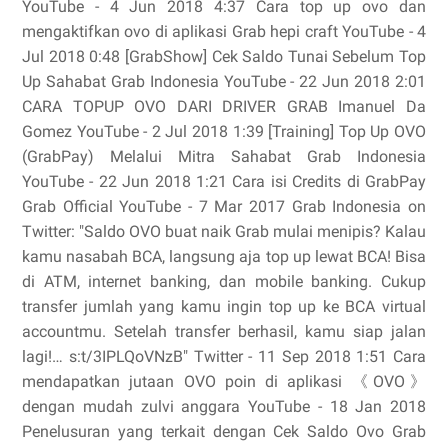
YouTube - 4 Jun 2018 4:37 Cara top up ovo dan
mengaktifkan ovo di aplikasi Grab hepi craft YouTube - 4
Jul 2018 0:48 [GrabShow] Cek Saldo Tunai Sebelum Top
Up Sahabat Grab Indonesia YouTube - 22 Jun 2018 2:01
CARA TOPUP OVO DARI DRIVER GRAB Imanuel Da
Gomez YouTube - 2 Jul 2018 1:39 [Training] Top Up OVO
(GrabPay) Melalui Mitra Sahabat Grab Indonesia
YouTube - 22 Jun 2018 1:21 Cara isi Credits di GrabPay
Grab Official YouTube - 7 Mar 2017 Grab Indonesia on
Twitter: "Saldo OVO buat naik Grab mulai menipis? Kalau
kamu nasabah BCA, langsung aja top up lewat BCA! Bisa
di ATM, internet banking, dan mobile banking. Cukup
transfer jumlah yang kamu ingin top up ke BCA virtual
accountmu. Setelah transfer berhasil, kamu siap jalan
lagi!… s:t/3IPLQoVNzB" Twitter - 11 Sep 2018 1:51 Cara
mendapatkan jutaan OVO poin di aplikasi 《OVO》
dengan mudah zulvi anggara YouTube - 18 Jan 2018
Penelusuran yang terkait dengan Cek Saldo Ovo Grab