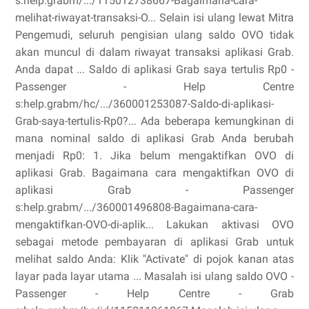
s:help.grabm/.../115012738667-Bagaimana-cara-
melihat-riwayat-transaksi-O... Selain isi ulang lewat Mitra
Pengemudi, seluruh pengisian ulang saldo OVO tidak
akan muncul di dalam riwayat transaksi aplikasi Grab.
Anda dapat ... Saldo di aplikasi Grab saya tertulis Rp0 -
Passenger - Help Centre
s:help.grabm/hc/.../360001253087-Saldo-di-aplikasi-
Grab-saya-tertulis-Rp0?... Ada beberapa kemungkinan di
mana nominal saldo di aplikasi Grab Anda berubah
menjadi Rp0: 1. Jika belum mengaktifkan OVO di
aplikasi Grab. Bagaimana cara mengaktifkan OVO di
aplikasi Grab - Passenger
s:help.grabm/.../360001496808-Bagaimana-cara-
mengaktifkan-OVO-di-aplik... Lakukan aktivasi OVO
sebagai metode pembayaran di aplikasi Grab untuk
melihat saldo Anda: Klik "Activate" di pojok kanan atas
layar pada layar utama ... Masalah isi ulang saldo OVO -
Passenger - Help Centre - Grab