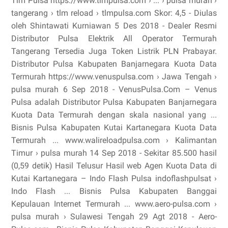
Tlm Pulsa https://www.tlmpulsa.com › ... › pulsa murah ›
tangerang › tlm reload › tlmpulsa.com Skor: 4,5 - ‎Diulas
oleh Shintawati Kurniawan 5 Des 2018 - Dealer Resmi
Distributor Pulsa Elektrik All Operator Termurah
Tangerang Tersedia Juga Token Listrik PLN Prabayar.
Distributor Pulsa Kabupaten Banjarnegara Kuota Data
Termurah https://www.venuspulsa.com › Jawa Tengah ›
pulsa murah 6 Sep 2018 - VenusPulsa.Com – Venus
Pulsa adalah Distributor Pulsa Kabupaten Banjarnegara
Kuota Data Termurah dengan skala nasional yang ...
Bisnis Pulsa Kabupaten Kutai Kartanegara Kuota Data
Termurah ... www.walireloadpulsa.com › Kalimantan
Timur › pulsa murah 14 Sep 2018 - Sekitar 85.500 hasil
(0,59 detik) Hasil Telusur Hasil web Agen Kuota Data di
Kutai Kartanegara – Indo Flash Pulsa indoflashpulsat ›
Indo Flash ... Bisnis Pulsa Kabupaten Banggai
Kepulauan Internet Termurah ... www.aero-pulsa.com ›
pulsa murah › Sulawesi Tengah 29 Agt 2018 - Aero-