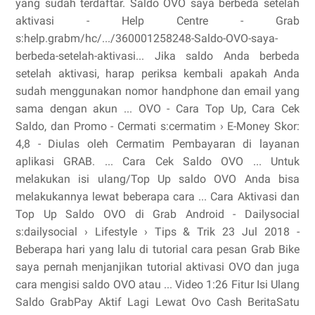
yang sudah terdaftar. Saldo OVO saya berbeda setelah
aktivasi - Help Centre - Grab
s:help.grabm/hc/.../360001258248-Saldo-OVO-saya-
berbeda-setelah-aktivasi... Jika saldo Anda berbeda
setelah aktivasi, harap periksa kembali apakah Anda
sudah menggunakan nomor handphone dan email yang
sama dengan akun ... OVO - Cara Top Up, Cara Cek
Saldo, dan Promo - Cermati s:cermatim › E-Money Skor:
4,8 - ‎Diulas oleh Cermatim Pembayaran di layanan
aplikasi GRAB. ... Cara Cek Saldo OVO ... Untuk
melakukan isi ulang/Top Up saldo OVO Anda bisa
melakukannya lewat beberapa cara ... Cara Aktivasi dan
Top Up Saldo OVO di Grab Android - Dailysocial
s:dailysocial › Lifestyle › Tips & Trik 23 Jul 2018 -
Beberapa hari yang lalu di tutorial cara pesan Grab Bike
saya pernah menjanjikan tutorial aktivasi OVO dan juga
cara mengisi saldo OVO atau ... Video 1:26 Fitur Isi Ulang
Saldo GrabPay Aktif Lagi Lewat Ovo Cash BeritaSatu