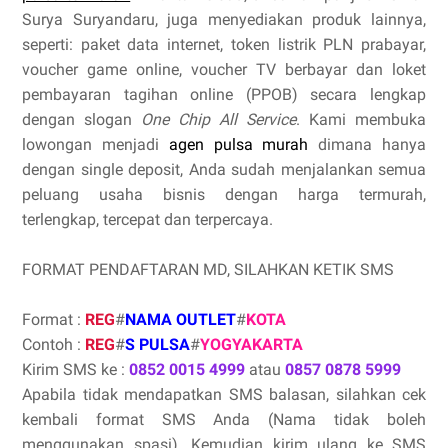
Surya Suryandaru, juga menyediakan produk lainnya,
seperti: paket data internet, token listrik PLN prabayar,
voucher game online, voucher TV berbayar dan loket
pembayaran tagihan online (PPOB) secara lengkap
dengan slogan
One Chip All Service
. Kami membuka
lowongan menjadi
agen pulsa murah
dimana hanya
dengan single deposit, Anda sudah menjalankan semua
peluang usaha bisnis dengan harga termurah,
terlengkap, tercepat dan terpercaya.
FORMAT PENDAFTARAN MD, SILAHKAN KETIK SMS
Format :
REG
#
NAMA OUTLET
#
KOTA
Contoh :
REG
#
S PULSA
#
YOGYAKARTA
Kirim SMS ke :
0852 0015 4999
atau
0857 0878 5999
Apabila tidak mendapatkan SMS balasan, silahkan cek
kembali format SMS Anda (Nama tidak boleh
menggunakan spasi). Kemudian kirim ulang ke SMS