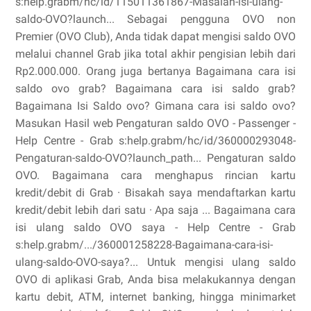
s:help.grabm/hc/id/115011361867-Masalah-isi-ulang-
saldo-OVO?launch... Sebagai pengguna OVO non
Premier (OVO Club), Anda tidak dapat mengisi saldo OVO
melalui channel Grab jika total akhir pengisian lebih dari
Rp2.000.000. Orang juga bertanya Bagaimana cara isi
saldo ovo grab? Bagaimana cara isi saldo grab?
Bagaimana Isi Saldo ovo? Gimana cara isi saldo ovo?
Masukan Hasil web Pengaturan saldo OVO - Passenger -
Help Centre - Grab s:help.grabm/hc/id/360000293048-
Pengaturan-saldo-OVO?launch_path... Pengaturan saldo
OVO. Bagaimana cara menghapus rincian kartu
kredit/debit di Grab · Bisakah saya mendaftarkan kartu
kredit/debit lebih dari satu · Apa saja ... Bagaimana cara
isi ulang saldo OVO saya - Help Centre - Grab
s:help.grabm/.../360001258228-Bagaimana-cara-isi-
ulang-saldo-OVO-saya?... Untuk mengisi ulang saldo
OVO di aplikasi Grab, Anda bisa melakukannya dengan
kartu debit, ATM, internet banking, hingga minimarket