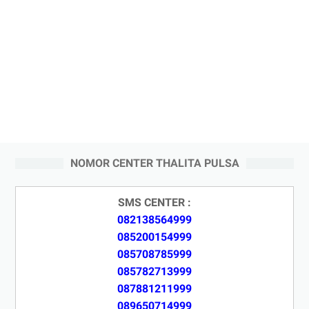
NOMOR CENTER THALITA PULSA
SMS CENTER :
082138564999
085200154999
085708785999
085782713999
087881211999
089650714999