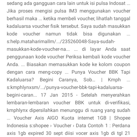
sedang ada gangguan cara lain untuk isi pulsa Indosat ...
Jika proses mengisi pulsa IM3 menggunakan voucher
berhasil maka ... ketika membeli voucher, lihatlah tanggal
kadaluarsa voucher fisik tersebut. Saya sudah masukkan
kode voucher namun tidak bisa digunakan ...
s:help.mataharimallm/.../235260048-Saya-sudah-
masukkan-kode-voucher-na... ... di layar Anda saat
penggunaan kode voucher Periksa kembali kode voucher
Anda. ... Biasakan memasukkan kode ke kolom coupon
dengan cara meng-copy ... Punya Voucher BBK Tapi
Kadaluarsa? Begini Caranya, Sob… | Kmph ...
s:kmphlynxsm/.../punya-voucher-bbk-tapi-kadaluarsa-
begini-caran... 17 Jan 2015 - Setelah menyerahkan
lembaran-lembaran voucher BBK untuk di-verifikasi,
kmphlynx dipersilahkan menunggu di ruang yang sudah
... Voucher Axis AIGO Kuota internet 1GB | Shopee
Indonesia s:shopee › Voucher › Data Contoh 1 : Perdana
axis 1gb expired 30 sept diisi vocer axis 1gb di tgl 21