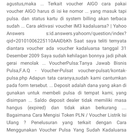
agustus,maka ... Terkait voucher AIGO cara pakai
voucher AIGO harus di isi ke nomor ... yang masuk tapi
pulsa. dan status kartu di system billing akan terbaca
sudah ... Cara aktivasi voucher IM3 kadaluarsa? | Yahoo
Answers s:id.answers.yahoom/question/index?
qid=20101006225110AAIDbKh Saat saya teliti ternyata
diantara voucher ada voucher kadaluarsa tanggal 31
Desember 2009 Saya sudah kehilagan bonnya jadi pihak
gerai menolak ... VoucherPulsa:Tanya Jawab Bisnis
Pulsa,F.A.Q - Voucher-Pulsat voucher-pulsat/kontak-
pulsa.php Adapun tata caranya,sudah kami cantumkan
pada form tersebut. ... Deposit adalah dana yang akan di
gunakan untuk membeli pulsa di tempat kami, yang
disimpan ... Saldo deposit dealer tidak memiliki masa
hangus (expired) dan tidak akan berkurang ....
Bagaimana Cara Mengisi Token PLN / Voucher Listrik Isi
Ulang ? Penelusuran yang terkait dengan Cara
Menggunakan Voucher Pulsa Yang Sudah Kadaluarsa