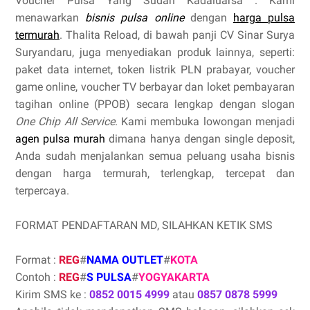
Voucher Pulsa Yang Sudah Kadaluarsa . Kami
menawarkan
bisnis pulsa online
dengan
harga pulsa
termurah
. Thalita Reload, di bawah panji CV Sinar Surya
Suryandaru, juga menyediakan produk lainnya, seperti:
paket data internet, token listrik PLN prabayar, voucher
game online, voucher TV berbayar dan loket pembayaran
tagihan online (PPOB) secara lengkap dengan slogan
One Chip All Service
. Kami membuka lowongan menjadi
agen pulsa murah
dimana hanya dengan single deposit,
Anda sudah menjalankan semua peluang usaha bisnis
dengan harga termurah, terlengkap, tercepat dan
terpercaya.
FORMAT PENDAFTARAN MD, SILAHKAN KETIK SMS
Format :
REG
#
NAMA OUTLET
#
KOTA
Contoh :
REG
#
S PULSA
#
YOGYAKARTA
Kirim SMS ke :
0852 0015 4999
atau
0857 0878 5999