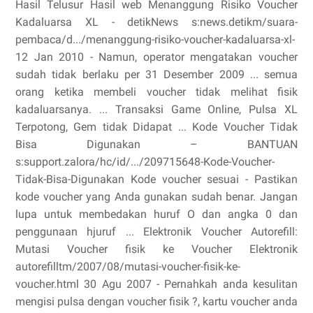
Hasil Telusur Hasil web Menanggung Risiko Voucher
Kadaluarsa XL - detikNews s:news.detikm/suara-
pembaca/d.../menanggung-risiko-voucher-kadaluarsa-xl-
12 Jan 2010 - Namun, operator mengatakan voucher
sudah tidak berlaku per 31 Desember 2009 ... semua
orang ketika membeli voucher tidak melihat fisik
kadaluarsanya. ... Transaksi Game Online, Pulsa XL
Terpotong, Gem tidak Didapat ... Kode Voucher Tidak
Bisa Digunakan – BANTUAN
s:support.zalora/hc/id/.../209715648-Kode-Voucher-
Tidak-Bisa-Digunakan Kode voucher sesuai - Pastikan
kode voucher yang Anda gunakan sudah benar. Jangan
lupa untuk membedakan huruf O dan angka 0 dan
penggunaan hjuruf ... Elektronik Voucher Autorefill:
Mutasi Voucher fisik ke Voucher Elektronik
autorefilltm/2007/08/mutasi-voucher-fisik-ke-
voucher.html 30 Agu 2007 - Pernahkah anda kesulitan
mengisi pulsa dengan voucher fisik ?, kartu voucher anda