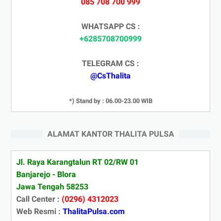
085 708 700 999
WHATSAPP CS :
+6285708700999
TELEGRAM CS :
@CsThalita
*) Stand by : 06.00-23.00 WIB
ALAMAT KANTOR THALITA PULSA
Jl. Raya Karangtalun RT 02/RW 01
Banjarejo - Blora
Jawa Tengah 58253
Call Center :
(0296) 4312023
Web Resmi :
ThalitaPulsa.com