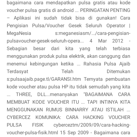
bagaimana cara mendapatkan pulsa gratis atau kode
voucher pulsa gratis di android ... PERINGATAN PENTING
– Aplikasi ini sudah tidak bisa di gunakan! Cara
Pengisian Pulsa/Voucher Gesek Seluruh Operator |
MegaNesia s:meganesiasm/.../cara-pengisian-
pulsavoucher-gesek-seluruh-opera... 4 Mar 2012 -
Sebagian besar dari kita yang telah terbiasa
menggunakan produk pulsa elektrik, akan canggung dan
menemui kebingungan ketika ... Rahasia Pulsa Ajaib
Terdasyat Telah Ditemukan
s:pulsaajaib.page.tl/GARANSI.htm Ternyata pembuatan
kode voucher atau pulsa HP itu tidak semudah yang kita
... THREE, DLL...menanyakan "BAGAIMANA CARA
MEMBUAT KODE VOUCHER ITU ... TAPI INTINYA KITA
MENGGUNAKAN RUMUS BINNARRY ATAU ISTILAH ...
CYBERCEZ KOMUNIKA: CARA HACKING VOUCHER
PULSA FISIK cyberceztm/2009/09/cara-hacking-
voucher-pulsa-fisik.html 15 Sep 2009 - Bagaimana cara