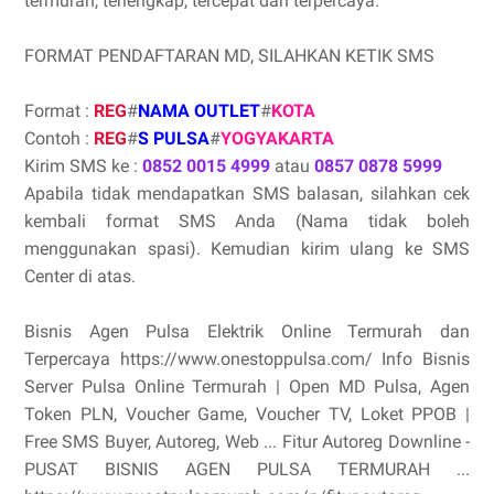
termurah, terlengkap, tercepat dan terpercaya.
FORMAT PENDAFTARAN MD, SILAHKAN KETIK SMS
Format :
REG
#
NAMA OUTLET
#
KOTA
Contoh :
REG
#
S PULSA
#
YOGYAKARTA
Kirim SMS ke :
0852 0015 4999
atau
0857 0878 5999
Apabila tidak mendapatkan SMS balasan, silahkan cek
kembali format SMS Anda (Nama tidak boleh
menggunakan spasi). Kemudian kirim ulang ke SMS
Center di atas.
Bisnis Agen Pulsa Elektrik Online Termurah dan
Terpercaya https://www.onestoppulsa.com/ Info Bisnis
Server Pulsa Online Termurah | Open MD Pulsa, Agen
Token PLN, Voucher Game, Voucher TV, Loket PPOB |
Free SMS Buyer, Autoreg, Web ... Fitur Autoreg Downline -
PUSAT BISNIS AGEN PULSA TERMURAH ...