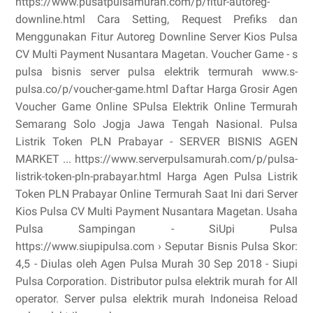
https://www.pusatpulsamurah.com/p/fitur-autoreg-
downline.html Cara Setting, Request Prefiks dan
Menggunakan Fitur Autoreg Downline Server Kios Pulsa
CV Multi Payment Nusantara Magetan. Voucher Game - s
pulsa bisnis server pulsa elektrik termurah www.s-
pulsa.co/p/voucher-game.html Daftar Harga Grosir Agen
Voucher Game Online SPulsa Elektrik Online Termurah
Semarang Solo Jogja Jawa Tengah Nasional. Pulsa
Listrik Token PLN Prabayar - SERVER BISNIS AGEN
MARKET ... https://www.serverpulsamurah.com/p/pulsa-
listrik-token-pln-prabayar.html Harga Agen Pulsa Listrik
Token PLN Prabayar Online Termurah Saat Ini dari Server
Kios Pulsa CV Multi Payment Nusantara Magetan. Usaha
Pulsa Sampingan - SiUpi Pulsa
https://www.siupipulsa.com › Seputar Bisnis Pulsa Skor:
4,5 - ‎Diulas oleh Agen Pulsa Murah 30 Sep 2018 - Siupi
Pulsa Corporation. Distributor pulsa elektrik murah for All
operator. Server pulsa elektrik murah Indoneisa Reload