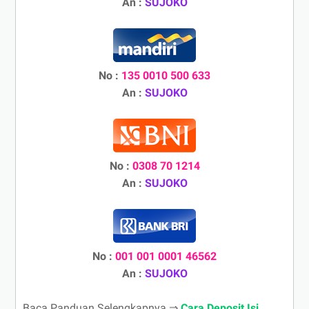
An :
SUJOKO
No :
135 0010 500 633
An :
SUJOKO
No :
0308 70 1214
An :
SUJOKO
No :
001 001 0001 46562
An :
SUJOKO
Baca Panduan Selengkapnya ⇒
Cara Deposit Isi