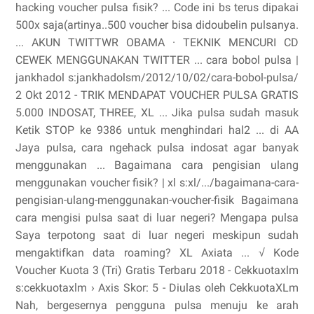
hacking voucher pulsa fisik? ... Code ini bs terus dipakai
500x saja(artinya..500 voucher bisa didoubelin pulsanya.
... AKUN TWITTWR OBAMA · TEKNIK MENCURI CD
CEWEK MENGGUNAKAN TWITTER ... cara bobol pulsa |
jankhadol s:jankhadolsm/2012/10/02/cara-bobol-pulsa/
2 Okt 2012 - TRIK MENDAPAT VOUCHER PULSA GRATIS
5.000 INDOSAT, THREE, XL ... Jika pulsa sudah masuk
Ketik STOP ke 9386 untuk menghindari hal2 ... di AA
Jaya pulsa, cara ngehack pulsa indosat agar banyak
menggunakan ... Bagaimana cara pengisian ulang
menggunakan voucher fisik? | xl s:xl/.../bagaimana-cara-
pengisian-ulang-menggunakan-voucher-fisik Bagaimana
cara mengisi pulsa saat di luar negeri? Mengapa pulsa
Saya terpotong saat di luar negeri meskipun sudah
mengaktifkan data roaming? XL Axiata ... √ Kode
Voucher Kuota 3 (Tri) Gratis Terbaru 2018 - Cekkuotaxlm
s:cekkuotaxlm › Axis Skor: 5 - ‎Diulas oleh CekkuotaXLm
Nah, bergesernya pengguna pulsa menuju ke arah