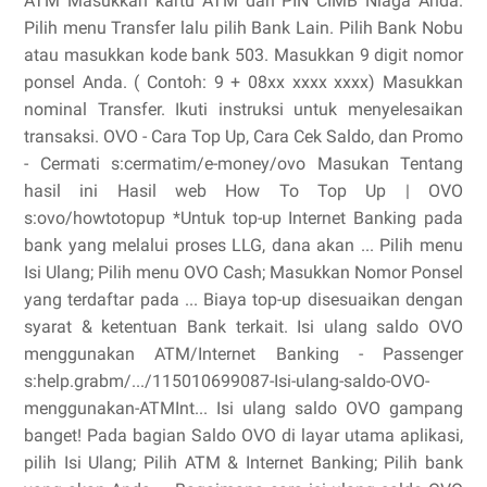
ATM Masukkan kartu ATM dan PIN CIMB Niaga Anda.
Pilih menu Transfer lalu pilih Bank Lain. Pilih Bank Nobu
atau masukkan kode bank 503. Masukkan 9 digit nomor
ponsel Anda. ( Contoh: 9 + 08xx xxxx xxxx) Masukkan
nominal Transfer. Ikuti instruksi untuk menyelesaikan
transaksi. OVO - Cara Top Up, Cara Cek Saldo, dan Promo
- Cermati s:cermatim/e-money/ovo Masukan Tentang
hasil ini Hasil web How To Top Up | OVO
s:ovo/howtotopup *Untuk top-up Internet Banking pada
bank yang melalui proses LLG, dana akan ... Pilih menu
Isi Ulang; Pilih menu OVO Cash; Masukkan Nomor Ponsel
yang terdaftar pada ... Biaya top-up disesuaikan dengan
syarat & ketentuan Bank terkait. Isi ulang saldo OVO
menggunakan ATM/Internet Banking - Passenger
s:help.grabm/.../115010699087-Isi-ulang-saldo-OVO-
menggunakan-ATMInt... Isi ulang saldo OVO gampang
banget! Pada bagian Saldo OVO di layar utama aplikasi,
pilih Isi Ulang; Pilih ATM & Internet Banking; Pilih bank