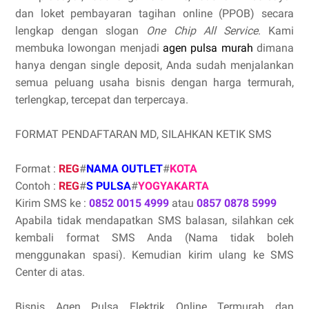
dan loket pembayaran tagihan online (PPOB) secara
lengkap dengan slogan
One Chip All Service
. Kami
membuka lowongan menjadi
agen pulsa murah
dimana
hanya dengan single deposit, Anda sudah menjalankan
semua peluang usaha bisnis dengan harga termurah,
terlengkap, tercepat dan terpercaya.
FORMAT PENDAFTARAN MD, SILAHKAN KETIK SMS
Format :
REG
#
NAMA OUTLET
#
KOTA
Contoh :
REG
#
S PULSA
#
YOGYAKARTA
Kirim SMS ke :
0852 0015 4999
atau
0857 0878 5999
Apabila tidak mendapatkan SMS balasan, silahkan cek
kembali format SMS Anda (Nama tidak boleh
menggunakan spasi). Kemudian kirim ulang ke SMS
Center di atas.
Bisnis Agen Pulsa Elektrik Online Termurah dan