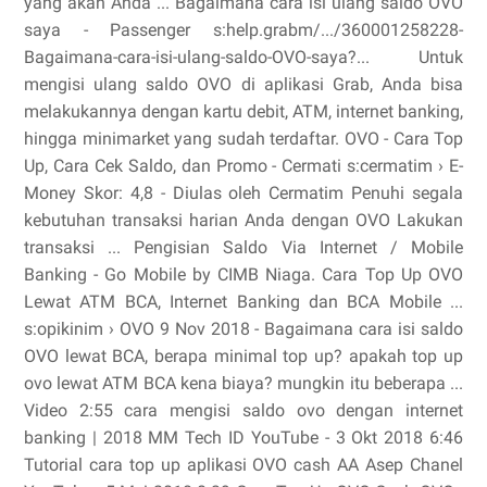
yang akan Anda ... Bagaimana cara isi ulang saldo OVO
saya - Passenger s:help.grabm/.../360001258228-
Bagaimana-cara-isi-ulang-saldo-OVO-saya?... Untuk
mengisi ulang saldo OVO di aplikasi Grab, Anda bisa
melakukannya dengan kartu debit, ATM, internet banking,
hingga minimarket yang sudah terdaftar. OVO - Cara Top
Up, Cara Cek Saldo, dan Promo - Cermati s:cermatim › E-
Money Skor: 4,8 - ‎Diulas oleh Cermatim Penuhi segala
kebutuhan transaksi harian Anda dengan OVO Lakukan
transaksi ... Pengisian Saldo Via Internet / Mobile
Banking - Go Mobile by CIMB Niaga. Cara Top Up OVO
Lewat ATM BCA, Internet Banking dan BCA Mobile ...
s:opikinim › OVO 9 Nov 2018 - Bagaimana cara isi saldo
OVO lewat BCA, berapa minimal top up? apakah top up
ovo lewat ATM BCA kena biaya? mungkin itu beberapa ...
Video 2:55 cara mengisi saldo ovo dengan internet
banking | 2018 MM Tech ID YouTube - 3 Okt 2018 6:46
Tutorial cara top up aplikasi OVO cash AA Asep Chanel