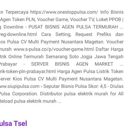
an Terpercaya https://www.onestoppulsa.com/ Info Bisnis
, Agen Token PLN, Voucher Game, Voucher TV, Loket PPOB |
oreg Downline - PUSAT BISNIS AGEN PULSA TERMURAH ...
toreg-downline.html Cara Setting, Request Prefiks dan
ios Pulsa CV Multi Payment Nusantara Magetan. Voucher
termurah www.s-pulsa.co/p/voucher-game.html Daftar Harga
ktrik Online Termurah Semarang Solo Jogja Jawa Tengah
 Prabayar - SERVER BISNIS AGEN MARKET ...
ik-token-pln-prabayar.html Harga Agen Pulsa Listrik Token
Server Kios Pulsa CV Multi Payment Nusantara Magetan.
.siupipulsa.com › Seputar Bisnis Pulsa Skor: 4,5 - ‎Diulas
sa Corporation. Distributor pulsa elektrik murah for All
eload pulsa elektrik murah ...
lsa Tsel