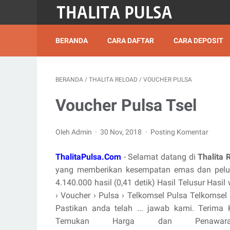
BERANDA
CARA DAFTAR
CARA DEPOSIT
BERANDA
/
THALITA RELOAD
/
VOUCHER PULSA
Voucher Pulsa Tsel
Oleh Admin
30 Nov, 2018
Posting Komentar
ThalitaPulsa.Com
- Selamat datang di
Thalita 
yang memberikan kesempatan emas dan pelua
4.140.000 hasil (0,41 detik) Hasil Telusur Has
› Voucher › Pulsa › Telkomsel Pulsa Telkomse
Pastikan anda telah ... jawab kami. Terima 
Temukan Harga dan Penawaran