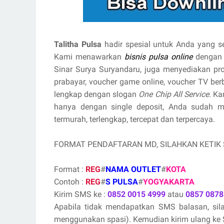
Talitha Pulsa
hadir spesial untuk Anda yang s
Kami menawarkan
bisnis pulsa online
denga
Sinar Surya Suryandaru, juga menyediakan produ
prabayar, voucher game online, voucher TV be
lengkap dengan slogan
One Chip All Service
. K
hanya dengan single deposit, Anda sudah 
termurah, terlengkap, tercepat dan terpercaya.
FORMAT PENDAFTARAN MD, SILAHKAN KETIK
Format :
REG
#
NAMA OUTLET
#
KOTA
Contoh :
REG
#
S PULSA
#
YOGYAKARTA
Kirim SMS ke :
0852 0015 4999
atau
0857 0878
Apabila tidak mendapatkan SMS balasan, si
menggunakan spasi). Kemudian kirim ulang ke S