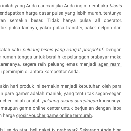
 inilah yang Anda cari-cari jika Anda ingin membuka
bisnis
endapatkan harga dasar pulsa yang lebih murah, tentunya
n semakin besar. Tidak hanya pulsa all operator,
uk pulsa lainnya, yakni pulsa transfer, paket nelpon dan
 salah satu
peluang bisnis yang sangat prospektif
. Dengan
 rumah tangga untuk beralih ke pelanggan prabayar maka
 karenanya, segera raih peluang emas menjadi
agen resmi
 pemimpin di antara kompetitor Anda.
kin hari produk ini semakin menjadi kebutuhan oleh para
 para gamer adalah maniak, yang tentu tak segan-segan
cher. Inilah adalah
peluang usaha sampingan
khususnya
maupun game online center untuk berjualan dengan laba
n harga
grosir voucher game online termurah
.
isi saldo atau beli paket tv prabayar? Sekarang Anda bisa