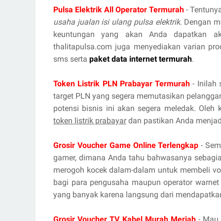
Pulsa Elektrik All Operator Termurah
- Tentunya
usaha jualan isi ulang pulsa elektrik
. Dengan m
keuntungan yang akan Anda dapatkan aka
thalitapulsa.com juga menyediakan varian prod
sms serta
paket data internet termurah
.
Token Listrik PLN Prabayar Termurah
- Inilah
target PLN yang segera memutasikan pelanggan
potensi bisnis ini akan segera meledak. Oleh
token listrik prabayar
dan pastikan Anda menjadi
Grosir Voucher Game Online Terlengkap
- Sema
gamer, dimana Anda tahu bahwasanya sebagian
merogoh kocek dalam-dalam untuk membeli vou
bagi para pengusaha maupun operator warnet 
yang banyak karena langsung dari mendapatka
Grosir Voucher TV Kabel Murah Meriah
- Mau 