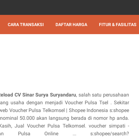
CARA TRANSAKSI
DAFTAR HARGA
FITUR & FASILITAS
Reload CV Sinar Surya Suryandaru
, salah satu perusahaan
ng usaha dengan menjadi Voucher Pulsa Tsel . Sekitar
il web Voucher Pulsa Telkomsel | Shopee Indonesia s:shopee
l nominal 50.000 akan langsung berada di nomor hp anda.
Kasih, Jual Voucher Pulsa Telkomsel. voucher simpati -
 Pulsa Online ... s:shopee/search?