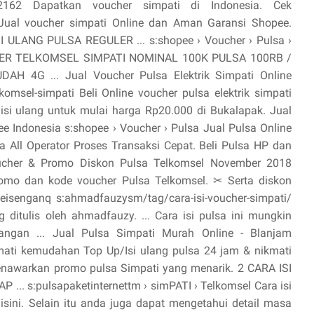
..2162 Dapatkan voucher simpati di Indonesia. Cek
Jual voucher simpati Online dan Aman Garansi Shopee.
ULANG PULSA REGULER ... s:shopee › Voucher › Pulsa ›
LER TELKOMSEL SIMPATI NOMINAL 100K PULSA 100RB /
4G ... Jual Voucher Pulsa Elektrik Simpati Online
omsel-simpati Beli Online voucher pulsa elektrik simpati
 isi ulang untuk mulai harga Rp20.000 di Bukalapak. Jual
ee Indonesia s:shopee › Voucher › Pulsa Jual Pulsa Online
a All Operator Proses Transaksi Cepat. Beli Pulsa HP dan
oucher & Promo Diskon Pulsa Telkomsel November 2018
romo dan kode voucher Pulsa Telkomsel. ✂ Serta diskon
senganq s:ahmadfauzysm/tag/cara-isi-voucher-simpati/
itulis oleh ahmadfauzy. ... Cara isi pulsa ini mungkin
bangan ... Jual Pulsa Simpati Murah Online - Blanjam
mati kemudahan Top Up/Isi ulang pulsa 24 jam & nikmati
menawarkan promo pulsa Simpati yang menarik. 2 CARA ISI
 s:pulsapaketinternettm › simPATI › Telkomsel Cara isi
isini. Selain itu anda juga dapat mengetahui detail masa