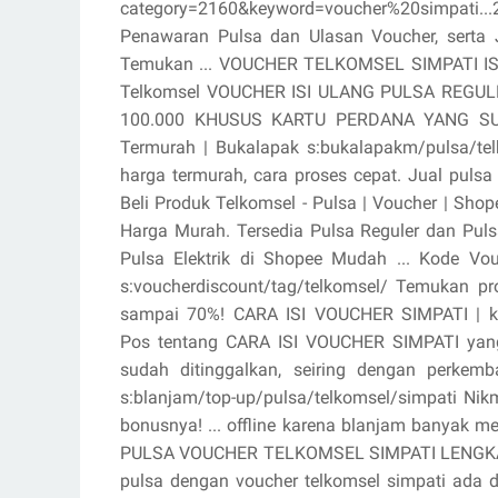
category=2160&keyword=voucher%20simpati.
Penawaran Pulsa dan Ulasan Voucher, serta 
Temukan ... VOUCHER TELKOMSEL SIMPATI ISI 
Telkomsel VOUCHER ISI ULANG PULSA REGU
100.000 KHUSUS KARTU PERDANA YANG SUDAH 
Termurah | Bukalapak s:bukalapakm/pulsa/telk
harga termurah, cara proses cepat. Jual pulsa
Beli Produk Telkomsel - Pulsa | Voucher | Shop
Harga Murah. Tersedia Pulsa Reguler dan Puls
Pulsa Elektrik di Shopee Mudah ... Kode V
s:voucherdiscount/tag/telkomsel/ Temukan p
sampai 70%! CARA ISI VOUCHER SIMPATI | kei
Pos tentang CARA ISI VOUCHER SIMPATI yang d
sudah ditinggalkan, seiring dengan perkem
s:blanjam/top-up/pulsa/telkomsel/simpati Nik
bonusnya! ... offline karena blanjam banyak 
PULSA VOUCHER TELKOMSEL SIMPATI LENGKAP ...
pulsa dengan voucher telkomsel simpati ada d