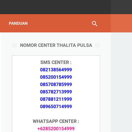
PANDUAN
NOMOR CENTER THALITA PULSA
SMS CENTER :
082138564999
085200154999
085708785999
085782713999
087881211999
089650714999
WHATSAPP CENTER :
+6285200154999