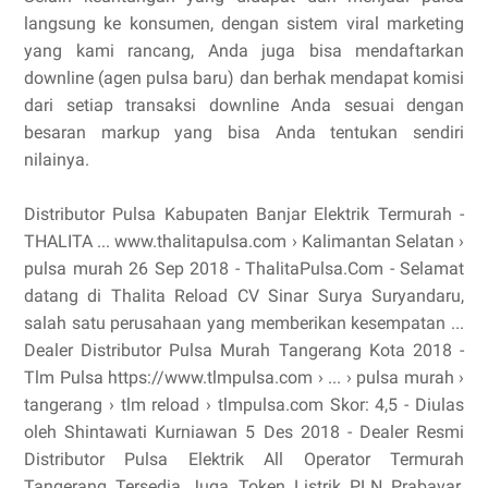
langsung ke konsumen, dengan sistem viral marketing
yang kami rancang, Anda juga bisa mendaftarkan
downline (agen pulsa baru) dan berhak mendapat komisi
dari setiap transaksi downline Anda sesuai dengan
besaran markup yang bisa Anda tentukan sendiri
nilainya.
Distributor Pulsa Kabupaten Banjar Elektrik Termurah -
THALITA ... www.thalitapulsa.com › Kalimantan Selatan ›
pulsa murah 26 Sep 2018 - ThalitaPulsa.Com - Selamat
datang di Thalita Reload CV Sinar Surya Suryandaru,
salah satu perusahaan yang memberikan kesempatan ...
Dealer Distributor Pulsa Murah Tangerang Kota 2018 -
Tlm Pulsa https://www.tlmpulsa.com › ... › pulsa murah ›
tangerang › tlm reload › tlmpulsa.com Skor: 4,5 - ‎Diulas
oleh Shintawati Kurniawan 5 Des 2018 - Dealer Resmi
Distributor Pulsa Elektrik All Operator Termurah
Tangerang Tersedia Juga Token Listrik PLN Prabayar.