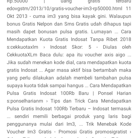
Rp.50000 | uang gratis terbaru
edovgstm/2013/10/gratis-voucher-im3-rp50000.html 11
Okt 2013 - cuma im3 yang bisa kayak gini. Walaupun
bonus Gratis Nelpon dan Sms Gratis udah dihapus tapi
masih dapet bonusan pulsa gratis. Lumayan ... Cara
Mendapatkan Kuota Gratis Indosat Tanpa Ribet 2018
s:cekkuotaxlm › Indosat Skor: 5 - ‎Diulas oleh
CekkuotaXLm Baca dulu: apa itu voucher axis aigo ...
Jika sudah menekan kode dial, cara mendapatkan kuota
gratis Indosat ... Agar masa aktif bisa bertambah maka
yang perlu dilakukan adalah membeli tambahan pulsa
supaya kuota tidak sampai hangus ... Cara Mendapatkan
Pulsa Gratis Indosat 100Rb Baru | Ponsel Harian
s:ponselharianm › Tips dan Trick Cara Mendapatkan
Pulsa Gratis Indosat 100Rb Terbaru – Indosat termasuk
... sendiri memili berbagai produk yang laris bagi
penggunanya mulai dari Im3, ... Trik Menebak Kode
Voucher Im3 Gratis - Promosi Gratis promosigratist ›