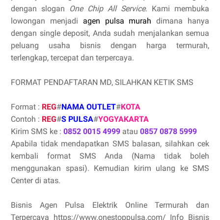
dengan slogan
One Chip All Service
. Kami membuka
lowongan menjadi
agen pulsa murah
dimana hanya
dengan single deposit, Anda sudah menjalankan semua
peluang usaha bisnis dengan harga termurah,
terlengkap, tercepat dan terpercaya.
FORMAT PENDAFTARAN MD, SILAHKAN KETIK SMS
Format :
REG
#
NAMA OUTLET
#
KOTA
Contoh :
REG
#
S PULSA
#
YOGYAKARTA
Kirim SMS ke :
0852 0015 4999
atau
0857 0878 5999
Apabila tidak mendapatkan SMS balasan, silahkan cek
kembali format SMS Anda (Nama tidak boleh
menggunakan spasi). Kemudian kirim ulang ke SMS
Center di atas.
Bisnis Agen Pulsa Elektrik Online Termurah dan
Terpercaya https://www.onestoppulsa.com/ Info Bisnis