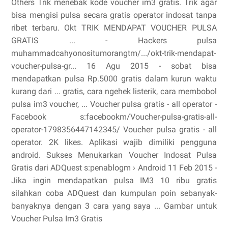
Others Trik menebak kode voucher im3 gratis. Trik agar
bisa mengisi pulsa secara gratis operator indosat tanpa
ribet terbaru. Okt TRIK MENDAPAT VOUCHER PULSA
GRATIS ... - Hackers pulsa
muhammadcahyonositumorangtm/.../okt-trik-mendapat-
voucher-pulsa-gr... 16 Agu 2015 - sobat bisa
mendapatkan pulsa Rp.5000 gratis dalam kurun waktu
kurang dari ... gratis, cara ngehek listerik, cara membobol
pulsa im3 voucher, ... Voucher pulsa gratis - all operator -
Facebook s:facebookm/Voucher-pulsa-gratis-all-
operator-1798356447142345/ Voucher pulsa gratis - all
operator. 2K likes. Aplikasi wajib dimiliki pengguna
android. Sukses Menukarkan Voucher Indosat Pulsa
Gratis dari ADQuest s:penablogm › Android 11 Feb 2015 -
Jika ingin mendapatkan pulsa IM3 10 ribu gratis
silahkan coba ADQuest dan kumpulan poin sebanyak-
banyaknya dengan 3 cara yang saya ... Gambar untuk
Voucher Pulsa Im3 Gratis