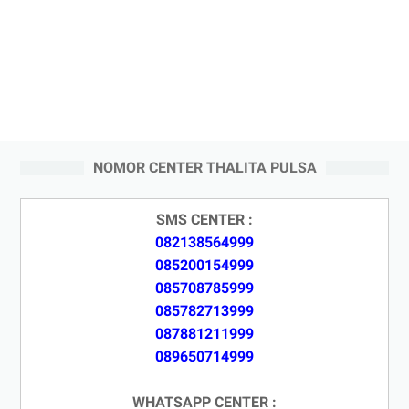
NOMOR CENTER THALITA PULSA
SMS CENTER :
082138564999
085200154999
085708785999
085782713999
087881211999
089650714999
WHATSAPP CENTER :