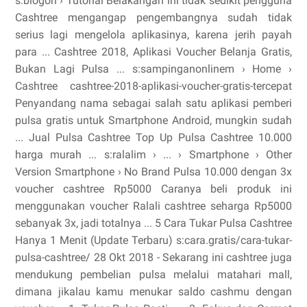
s:blogon › Tutorial Belakangan ini tidak sedikit pengguna
Cashtree mengangap pengembangnya sudah tidak
serius lagi mengelola aplikasinya, karena jerih payah
para ... Cashtree 2018, Aplikasi Voucher Belanja Gratis,
Bukan Lagi Pulsa ... s:sampinganonlinem › Home ›
Cashtree cashtree-2018-aplikasi-voucher-gratis-tercepat
Penyandang nama sebagai salah satu aplikasi pemberi
pulsa gratis untuk Smartphone Android, mungkin sudah
... Jual Pulsa Cashtree Top Up Pulsa Cashtree 10.000
harga murah ... s:ralalim › ... › Smartphone › Other
Version Smartphone › No Brand Pulsa 10.000 dengan 3x
voucher cashtree Rp5000 Caranya beli produk ini
menggunakan voucher Ralali cashtree seharga Rp5000
sebanyak 3x, jadi totalnya ... 5 Cara Tukar Pulsa Cashtree
Hanya 1 Menit (Update Terbaru) s:cara.gratis/cara-tukar-
pulsa-cashtree/ 28 Okt 2018 - Sekarang ini cashtree juga
mendukung pembelian pulsa melalui matahari mall,
dimana jikalau kamu menukar saldo cashmu dengan