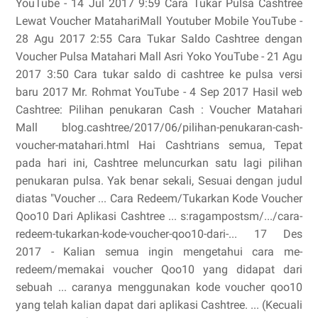
YouTube - 14 Jul 2017 9:59 Cara Tukar Pulsa Cashtree
Lewat Voucher MatahariMall Youtuber Mobile YouTube -
28 Agu 2017 2:55 Cara Tukar Saldo Cashtree dengan
Voucher Pulsa Matahari Mall Asri Yoko YouTube - 21 Agu
2017 3:50 Cara tukar saldo di cashtree ke pulsa versi
baru 2017 Mr. Rohmat YouTube - 4 Sep 2017 Hasil web
Cashtree: Pilihan penukaran Cash : Voucher Matahari
Mall blog.cashtree/2017/06/pilihan-penukaran-cash-
voucher-matahari.html Hai Cashtrians semua, Tepat
pada hari ini, Cashtree meluncurkan satu lagi pilihan
penukaran pulsa. Yak benar sekali, Sesuai dengan judul
diatas "Voucher ... Cara Redeem/Tukarkan Kode Voucher
Qoo10 Dari Aplikasi Cashtree ... s:ragampostsm/.../cara-
redeem-tukarkan-kode-voucher-qoo10-dari-... 17 Des
2017 - Kalian semua ingin mengetahui cara me-
redeem/memakai voucher Qoo10 yang didapat dari
sebuah ... caranya menggunakan kode voucher qoo10
yang telah kalian dapat dari aplikasi Cashtree. ... (Kecuali