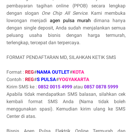
pembayaran tagihan online (PPOB) secara lengkap
dengan slogan
One Chip All Service
. Kami membuka
lowongan menjadi
agen pulsa murah
dimana hanya
dengan single deposit, Anda sudah menjalankan semua
peluang usaha bisnis dengan harga termurah,
terlengkap, tercepat dan terpercaya.
FORMAT PENDAFTARAN MD, SILAHKAN KETIK SMS
Format :
REG
#
NAMA OUTLET
#
KOTA
Contoh :
REG
#
S PULSA
#
YOGYAKARTA
Kirim SMS ke :
0852 0015 4999
atau
0857 0878 5999
Apabila tidak mendapatkan SMS balasan, silahkan cek
kembali format SMS Anda (Nama tidak boleh
menggunakan spasi). Kemudian kirim ulang ke SMS
Center di atas.
Bisnis Agen Pulsa Elektrik Online Termurah dan