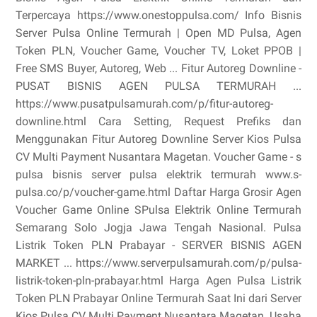
Terpercaya https://www.onestoppulsa.com/ Info Bisnis
Server Pulsa Online Termurah | Open MD Pulsa, Agen
Token PLN, Voucher Game, Voucher TV, Loket PPOB |
Free SMS Buyer, Autoreg, Web ... Fitur Autoreg Downline -
PUSAT BISNIS AGEN PULSA TERMURAH ...
https://www.pusatpulsamurah.com/p/fitur-autoreg-
downline.html Cara Setting, Request Prefiks dan
Menggunakan Fitur Autoreg Downline Server Kios Pulsa
CV Multi Payment Nusantara Magetan. Voucher Game - s
pulsa bisnis server pulsa elektrik termurah www.s-
pulsa.co/p/voucher-game.html Daftar Harga Grosir Agen
Voucher Game Online SPulsa Elektrik Online Termurah
Semarang Solo Jogja Jawa Tengah Nasional. Pulsa
Listrik Token PLN Prabayar - SERVER BISNIS AGEN
MARKET ... https://www.serverpulsamurah.com/p/pulsa-
listrik-token-pln-prabayar.html Harga Agen Pulsa Listrik
Token PLN Prabayar Online Termurah Saat Ini dari Server
Kios Pulsa CV Multi Payment Nusantara Magetan. Usaha